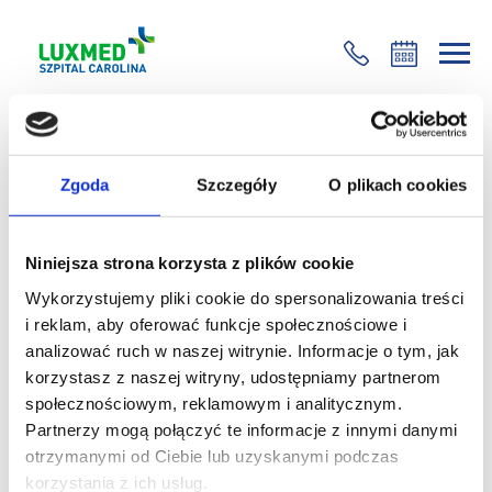
+48 22 35 58 200
Wróć
Zgoda
Szczegóły
O plikach cookies
12 listopada nasza klinika będzie
otwarta!
Niniejsza strona korzysta z plików cookie
9 listopada 2018
Wykorzystujemy pliki cookie do spersonalizowania treści
i reklam, aby oferować funkcje społecznościowe i
Z przyjemnością informujemy, że nasza Klinika w dniu
analizować ruch w naszej witrynie. Informacje o tym, jak
12 listopada
(poniedziałek) będzie czynna tak jak w
korzystasz z naszej witryny, udostępniamy partnerom
każdy dzień roboczy.
społecznościowym, reklamowym i analitycznym.
Serdecznie zapraszamy!
Partnerzy mogą połączyć te informacje z innymi danymi
Przypominamy również, że w Carolina Medical Center
otrzymanymi od Ciebie lub uzyskanymi podczas
działa
OSTRY DYŻUR ORTOPEDYCZNY
przeznaczony
korzystania z ich usług.