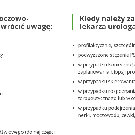
moczowo-
Kiedy należy za
zwrócić uwagę:
lekarza urolog
profilaktycznie, szczegó
cy
podwyższone stężenie P
w przypadku koniecznośc
zaplanowania biopsji pro
w przypadku skierowania
w przypadku rozpoznania
zu
terapeutycznego lub w 
w przypadku podejrzenia
nerki, moczowodu, cewki,
dźwiowego (dolnej części