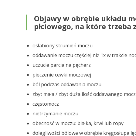
Objawy w obrębie układu 
płciowego, na które trzeba 
osłabiony strumień moczu
oddawanie moczu częściej niż 1x w trakcie no
uczucie parcia na pęcherz
pieczenie cewki moczowej
ból podczas oddawania moczu
zbyt mała / zbyt duża ilość oddawanego moc
częstomocz
nietrzymanie moczu
obecność w moczu: białka, krwi lub ropy
dolegliwości bólowe w obrębie kręgosłupa lę