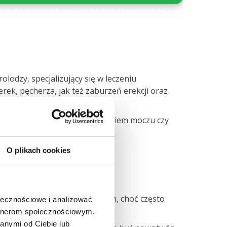
lodzy, specjalizujący się w leczeniu
ek, pęcherza, jak też zaburzeń erekcji oraz
iwościami związanymi z oddawaniem moczu czy
O plikach cookies
ne?
ofilaktyczne. Jednym z ważnych, choć często
ołecznościowe i analizować
artnerom społecznościowym,
anymi od Ciebie lub