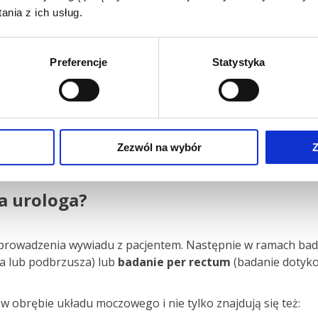
ne wykrycie wielu schorzeń, które początkowo nie dają ża
nia z ich usług.
nowotworów u mężczyzn. W początkowej fazie rozwija się be
na diagnoza znacznie zwiększa szanse na skuteczne leczenie
wany podczas rutynowej wizyty u urologa, są łagodne przero
Preferencje
Statystyka
r czy zaburzenia erekcji. Choć niektóre z tych dolegliwośc
owotnych, a nawet pogorszenia jakości życia.
troska o zdrowie fizyczne, ale także inwestycja w komfort i
ąć długotrwałego leczenia w przyszłości. Warto pamiętać, ż
Zezwól na wybór
Z
 warto czekać na pierwsze objawy i przyspieszyć postawieni
a urologa?
eprowadzenia wywiadu z pacjentem. Następnie w ramach bad
a lub podbrzusza) lub
badanie per rectum
(badanie dotyko
obrębie układu moczowego i nie tylko znajdują się też: