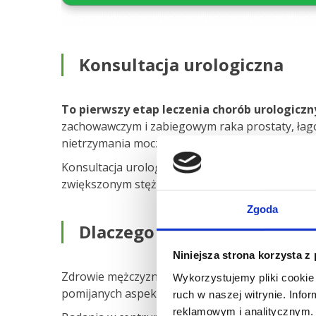
Konsultacja urologiczna
To pierwszy etap leczenia chorób urologiczn
zachowawczym i zabiegowym raka prostaty, łago
nietrzymania moczu i innych chorób układu mo
Konsultacja urologiczna trwa zwykle 20-30 minu
zwiększonym stężeniem PSA we krewi, ale także 
Zgoda
Dlaczego warto profilaktyc
Niniejsza strona korzysta z
Zdrowie mężczyzn to temat, który wciąż bywa zan
Wykorzystujemy pliki cookie 
pomijanych aspektów troski o zdrowie, są badani
ruch w naszej witrynie. Inf
reklamowym i analitycznym. 