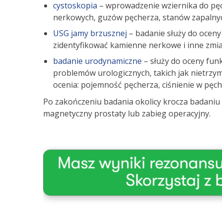
cystoskopia
– wprowadzenie wziernika do pęc
nerkowych, guzów pęcherza, stanów zapalnych
USG jamy brzusznej
– badanie służy do oceny
zidentyfikować kamienne nerkowe i inne zmian
badanie urodynamiczne
– służy do oceny fun
problemów urologicznych, takich jak nietrzy
ocenia: pojemność pęcherza, ciśnienie w pęc
Po zakończeniu badania okolicy krocza badaniu 
magnetyczny prostaty lub zabieg operacyjny.