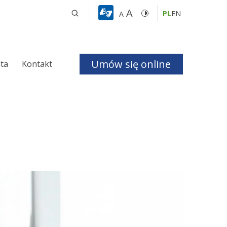
A
PL
EN
A
Umów się online
nta
Kontakt
a i Bezdechu 
giczna
ologiczna
czne