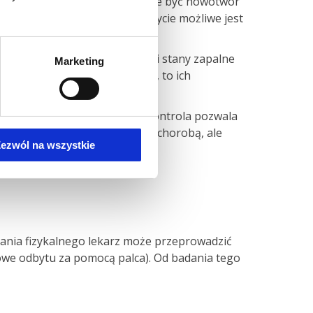
dnych objawów. Przykładem może być nowotwór
zobjawowo, dlatego jego wykrycie możliwe jest
 i powrót do pełni zdrowia.
sty prostaty (BPH), infekcje i stany zapalne
Marketing
i mogą wydawać się wstydliwe, to ich
 spokój psychiczny. Regularna kontrola pozwala
e odwaga to nie tylko walka z chorobą, ale
ezwól na wszystkie
e właściwej diagnozy.
ania fizykalnego lekarz może przeprowadzić
we odbytu za pomocą palca). Od badania tego