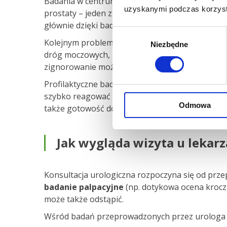
Badania w centrum urologii pozwalają na wczes
uzyskanymi podczas korzysta
prostaty – jeden z najczęściej diagnozowanych 
głównie dzięki badaniom profilaktycznym. Wczes
Wybór
Kolejnym problemem, który może być zidentyfiko
Niezbędne
zgody
dróg moczowych, kamica nerkowa, nowotwory jąde
zignorowanie może prowadzić do komplikacji zdr
Profilaktyczne badanie urologiczne to nie tylko 
szybko reagować na zmiany w organizmie i unikn
Odmowa
także gotowość do jej zapobiegania. Dlatego nie
Jak wygląda wizyta u lekarz
Konsultacja urologiczna rozpoczyna się od prz
badanie palpacyjne
(np. dotykowa ocena krocz
może także odstąpić.
Wśród badań przeprowadzonych przez urologa w 