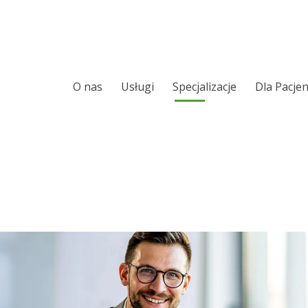
O nas
Usługi
Specjalizacje
Dla Pacje
Ortopeda
Chirurgia ręki
Chirurgia kręgosłupa
Leczenie Chrapani
Sennego
Laryngologia
Ortopedia onkolo
Urologia
Laryngologia onk
Chirurgia i urologia dziecięca
Alergologia
Audiologia
Wkładki ortopedy
Foniatria