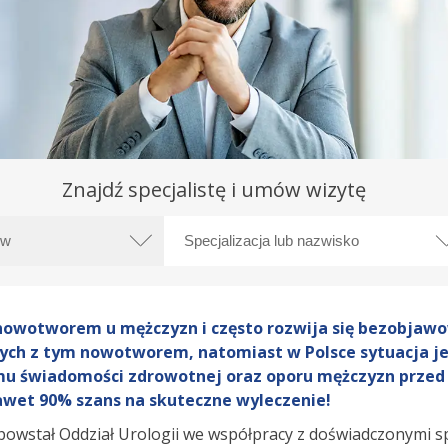
Leczenie bólu
Znajdź specjalistę i umów wizytę
owotworem u mężczyzn i często rozwija się bezobjawow
ych z tym nowotworem, natomiast w Polsce sytuacja je
omu świadomości zdrowotnej oraz oporu mężczyzn przed 
awet 90% szans na skuteczne wyleczenie!
 powstał Oddział Urologii we współpracy z doświadczonymi sp