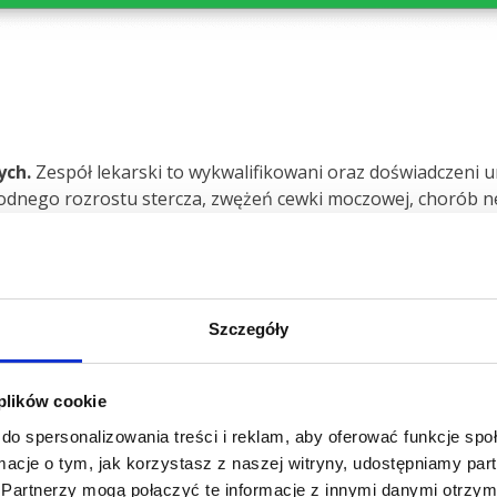
ych.
Zespół lekarski to wykwalifikowani oraz doświadczeni uro
dnego rozrostu stercza, zwężeń cewki moczowej, chorób ner
czowo-płciowego.
t i zalecana jest wszystkim mężczyznom, nie tylko z dolegl
jako badania profilaktyczne!
Szczegóły
znie przeprowadzać badanie urologicz
 plików cookie
iedbywany, szczególnie jeśli chodzi o regularne badania pr
do spersonalizowania treści i reklam, aby oferować funkcje sp
a urologiczne – zwłaszcza po 40. roku życia.
ormacje o tym, jak korzystasz z naszej witryny, udostępniamy p
Partnerzy mogą połączyć te informacje z innymi danymi otrzym