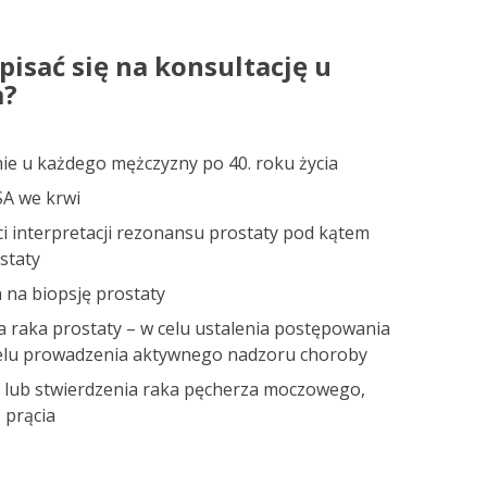
pisać się na konsultację u
a?
lnie u każdego mężczyzny po 40. roku życia
SA we krwi
i interpretacji rezonansu prostaty pod kątem
staty
 na biopsję prostaty
 raka prostaty – w celu ustalenia postępowania
celu prowadzenia aktywnego nadzoru choroby
 lub stwierdzenia raka pęcherza moczowego,
 prącia