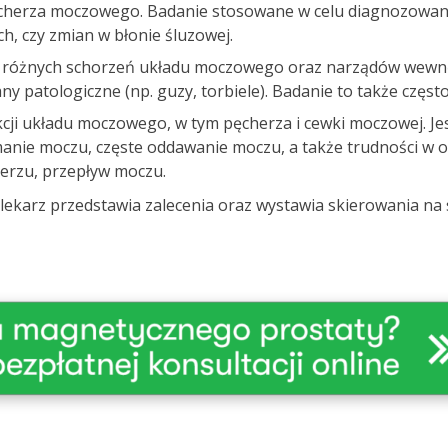
herza moczowego. Badanie stosowane w celu diagnozowania
, czy zmian w błonie śluzowej.
 różnych schorzeń układu moczowego oraz narządów wewnętr
y patologiczne (np. guzy, torbiele). Badanie to także częst
kcji układu moczowego, w tym pęcherza i cewki moczowej. Je
manie moczu, częste oddawanie moczu, a także trudności w 
herzu, przepływ moczu.
lekarz przedstawia zalecenia oraz wystawia skierowania na