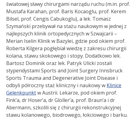
światowej sławy chirurgami narządu ruchu (m.in. prof.
Mustafa Karahan, prof. Baris Kocaoglu, prof. Kerem
Bilsel, prof. Cengis Cabukoglu), a lek. Tomasz
Szymański przebywał na stażu naukowym w jednej z
najlepszych klinik ortopedycznych w Szwajcarii –
Merian Iselin Klinik w Bazylei, gdzie pod okiem prof.
Roberta Kilgera pogłębiał wiedzę z zakresu chirurgii
kolana, stawu skokowego i stopy. Dodatkowo lek.
Bartosz Dominik oraz lek. Patryk Ulicki zostali
stypendystami Sports and Joint Surgery Innsbruck
Sports Trauma and Degenerative Joint Disease i
odbyli półroczny staż kliniczny i naukowy w
Klinice
Gelenkpunkt
w Austrii. Lekarze, pod okiem prof.
Fink’a, dr Hoser’a, dr Gloller’a, prof. Braun’a i dr
Abermann, szkolili się z chirurgii rekonstrukcyjnej
stawu kolanowego, biodrowego, łokciowego i barku.