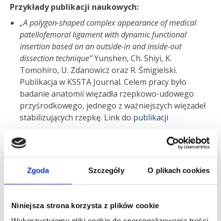
Przykłady publikacji naukowych:
„A polygon-shaped complex appearance of medical
patellofemoral ligament with dynamic functional
insertion based on an outside-in and inside-out
dissection technique”
Yunshen, Ch. Shiyi, K.
Tomohiro, U. Zdanowicz oraz R. Śmigielski.
Publikacja w KSSTA Journal. Celem pracy było
badanie anatomii więzadła rzepkowo-udowego
przyśrodkowego, jednego z ważniejszych więzadeł
stabilizujących rzepkę. Link do
publikacji
“
Anatomy of proximal attachment, course, and
innervation of hamstring muscles: a pictorial essay
”
Karolina Stępień, Robert Śmigielski, Caroline
Mountonn, Bogdan Ciszek, Martin Engelhardt,
Zgoda
Szczegóły
O plikach cookies
Romain Seil. Link do
publikacji
..
“Allograft tendons are a safe and effective option for
Niniejsza strona korzysta z plików cookie
revision ACL reconstruction: a clinical review”
Condello,
U. Zdanowicz, Berardo Di Matteo, T.Spalnding, P.E.
Wykorzystujemy pliki cookie do spersonalizowania treści