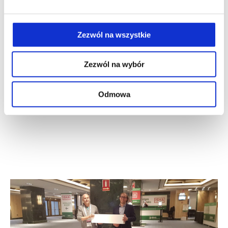
„Posterior cruciate ligament is twisted and flat
structure: new prospective on anatomical morphology”
Zezwól na wszystkie
Kato, R. Śmigielski, Y. Ge, U. Zdanowicz, B. Ciszek, M.
Ochi. Publikacja w KSSTA Journal. Link do
publikacji
.
Zezwól na wybór
Odmowa