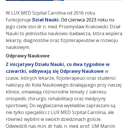
W LUX MED Szpital Carolina od 2016 roku
funkcjonuje
Dział Nauki.
Od czerwca 2023 roku
n
a
jego czele stoi
dr n. med. Przemysław Krakowski
. Dział
Nauki to jednostka naukowo-badawcza, która wspiera
lekarzy, diagnostów oraz fizjoterapeut
ów w rozwoju
naukowym.
Odprawy Naukowe
Z inicjatywy Działu Nauki, co dwa tygodnie w
czwartki, odbywają się Odprawy Naukowe
w
czasie, których lekarze, fizjoterapeuci oraz studenci
należący do Koła Naukowego działającego przy naszej
klinice, omawiają różnorodne tematy z zakresu
ortopedii, chirurgii, rehabilitacji oraz medycyny
sportowej. Do wygłaszania wykładów zapraszani są
nie tylko specjaliści z LUX MED Szpital Carolina, ale
również wybitni w swoich dziedzinach goście.
Odwiedzili nas m.in. dr hab. n. med. prof. UM Marcin