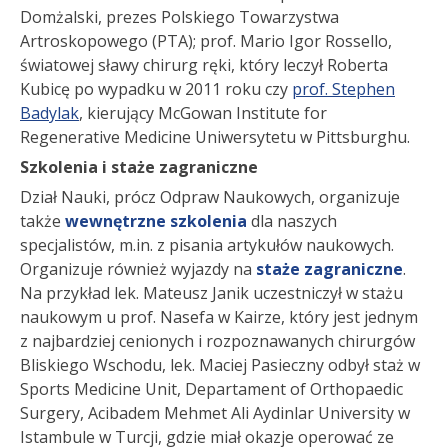
Domżalski, prezes Polskiego Towarzystwa
Artroskopowego (PTA); prof. Mario Igor Rossello,
światowej sławy chirurg ręki, który leczył Roberta
Kubicę po wypadku w 2011 roku czy
prof. Stephen
Badylak
,
kierujący McGowan Institute for
Regenerative Medicine Uniwersytetu w Pittsburghu.
Szkolenia i staże zagraniczne
Dział Nauki, prócz Odpraw Naukowych, organizuje
także
wewnętrzne szkolenia
dla naszych
specjalistów, m.in. z pisania artykułów naukowych.
Organizuje również wyjazdy na
staże zagraniczne
.
Na przykład lek. Mateusz Janik uczestniczył w stażu
naukowym u prof. Nasefa w Kairze, który jest jednym
z najbardziej cenionych i rozpoznawanych chirurgów
Bliskiego Wschodu, lek. Maciej Pasieczny odbył staż w
Sports Medicine Unit, Departament of Orthopaedic
Surgery, Acibadem Mehmet Ali Aydinlar University w
Istambule w Turcji, gdzie miał okazje operować ze