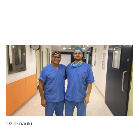
Dział nauki
Dz