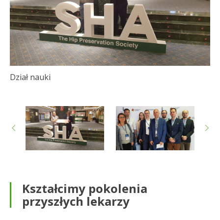
Dział nauki
Dz
Kształcimy pokolenia
przyszłych lekarzy