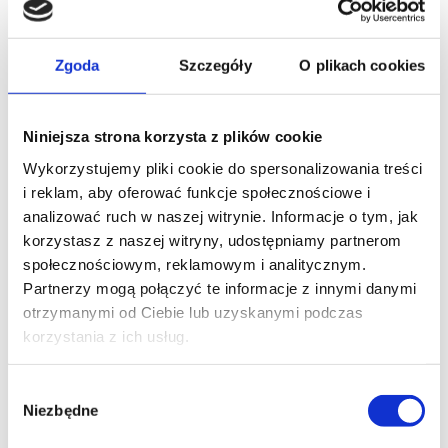
Zgoda
Szczegóły
O plikach cookies
Jeżeli Pacjent posiada polisę w firmie
Niniejsza strona korzysta z plików cookie
ubezpieczeniowej innej niż wyżej wymieniona
Wykorzystujemy pliki cookie do spersonalizowania treści
również może rozliczać się bezgotówkowo w
i reklam, aby oferować funkcje społecznościowe i
Szpitalu Carolina.
Warunkiem koniecznym do
analizować ruch w naszej witrynie. Informacje o tym, jak
spełnienia w takim przypadku jest przed wykonaniem
korzystasz z naszej witryny, udostępniamy partnerom
usługi przesłanie przez daną firmę ubezpieczeniową
społecznościowym, reklamowym i analitycznym.
gwarancji płatności.
Partnerzy mogą połączyć te informacje z innymi danymi
otrzymanymi od Ciebie lub uzyskanymi podczas
Karta EHIC
korzystania z ich usług.
Pacjenci posiadający państwowe ubezpieczenie
Wybór
zdrowotne w dowolnym kraju Unii Europejskiej,
Niezbędne
zgody
którego potwierdzeniem jest karta EHIC (European