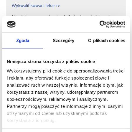
Wykwalifikowani lekarze
Na dyżurze przyjmują doświadczeni chirurdzy,
którzy od lat leczą małych Pacjentów. Są
cierpliwi, a co najważniejsze potrafią odwrócić
uwagę dziecka. W trakcie wizyty lekarz tłumaczy
Zgoda
Szczegóły
O plikach cookies
zarówno dziecku, jak i opiekunom, co robi i jak
należy postępować w domu.
Niniejsza strona korzysta z plików cookie
Wykorzystujemy pliki cookie do spersonalizowania treści
Usługi w ramach Ostrego Dyżuru
i reklam, aby oferować funkcje społecznościowe i
analizować ruch w naszej witrynie. Informacje o tym, jak
Chirurgii Dziecięcej
korzystasz z naszej witryny, udostępniamy partnerom
społecznościowym, reklamowym i analitycznym.
W zakresie usług Ostrego Dyżuru Chirurgii Dziecięcej
Partnerzy mogą połączyć te informacje z innymi danymi
dostępne jest zaopatrzenie urazów:
otrzymanymi od Ciebie lub uzyskanymi podczas
korzystania z ich usług.
unieruchomienie złamań (np. ortezą). W ofercie
Szpitala Carolina dostępne są także wodoodporne,