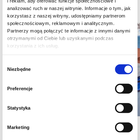
i reklam, aby oferować funkcje społecznościowe i
będziemy mogli lepiej leczyć i pomagać pacjentom.
analizować ruch w naszej witrynie. Informacje o tym, jak
Kurs organizowany był przez Centrum Edukacji
korzystasz z naszej witryny, udostępniamy partnerom
Medycznej (
www.cemed.pl
).
społecznościowym, reklamowym i analitycznym.
Partnerzy mogą połączyć te informacje z innymi danymi
otrzymanymi od Ciebie lub uzyskanymi podczas
korzystania z ich usług.
Wybór
Niezbędne
zgody
Preferencje
Statystyka
Na zdjęciu dr Jurij Kseniuk oraz dr Bartosz Dominik.
Marketing