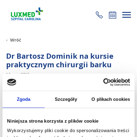
+48 22 35 58 200
Wróć
Dr Bartosz Dominik na kursie
praktycznym chirurgii barku
16 maja 2018
W dniach 13-14.04.2018 dr Bartosz Dominik
uczestniczył w
Ogólnopolskim Kursie Praktycznym
Zgoda
Szczegóły
O plikach cookies
Chirurgia Artroskopowa Barku
. Całkowity koszt
uczestnictwa w kursie został sfinansowany z budżetu
Działu Nauki Carolina Medical Center. W Carolina
Niniejsza strona korzysta z plików cookie
Medical Center stawiamy szczególny nacisk na rozwój
Wykorzystujemy pliki cookie do spersonalizowania treści
naukowy i szkolenia. Wierzymy, że dzięki temu