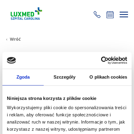
+48 22 35 58 200
Wróć
Dr Zdanowicz z CMC w
środowym wydaniu Gazety
Zgoda
Szczegóły
O plikach cookies
Wyborczej
Niniejsza strona korzysta z plików cookie
28 stycznia 2016
Wykorzystujemy pliki cookie do spersonalizowania treści
i reklam, aby oferować funkcje społecznościowe i
analizować ruch w naszej witrynie. Informacje o tym, jak
korzystasz z naszej witryny, udostępniamy partnerom