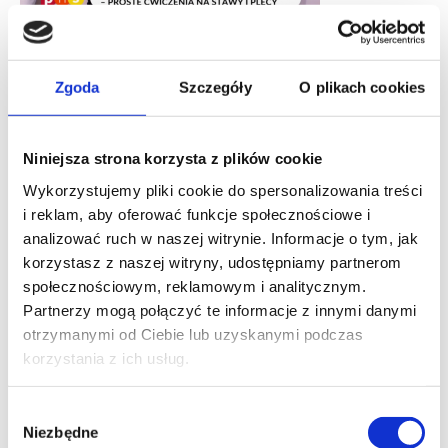
31 marca dr Urszula Zdanowicz i mgr Cecylia Czymbor
gościły w “Pytaniu na Śniadanie”. Pokazywały zestaw
ćwiczeń opracowanych przez naukowców z American
Zgoda
Szczegóły
O plikach cookies
College of Sports Medicine. Wyjątkowość tych ćwiczeń
polega na tym, że można je wykonać w ciągu zaledwie
7 minut
w warunkach domowych, bez użycia
Niniejsza strona korzysta z plików cookie
specjalnego sprzętu: wystarczy kawałek podłogi,
Wykorzystujemy pliki cookie do spersonalizowania treści
ściana i krzesło. Ćwiczenia dostępne są również w
i reklam, aby oferować funkcje społecznościowe i
specjalnej bezpłatnej
aplikacji na smart-phona
.
analizować ruch w naszej witrynie. Informacje o tym, jak
Ćwiczenia zostały opracowane w ten sposób, że
korzystasz z naszej witryny, udostępniamy partnerom
zaledwie w 7 minut pozwalają na osiągnięcie
społecznościowym, reklamowym i analitycznym.
większości korzyści zdrowotnych, które normalnie
Partnerzy mogą połączyć te informacje z innymi danymi
dawałby wysiłek trwający znacznie dłużej.
otrzymanymi od Ciebie lub uzyskanymi podczas
Praca naukowców z McMaster University w Hamilton
korzystania z ich usług.
wykazała, że nawet parę minut odpowiednio
zaplanowanego intensywnego treningu
Wybór
interwałowego może przynieść zmiany w mięśniach
Niezbędne
zgody
porównywalne z kilkoma godzinami jazdy na rowerze.