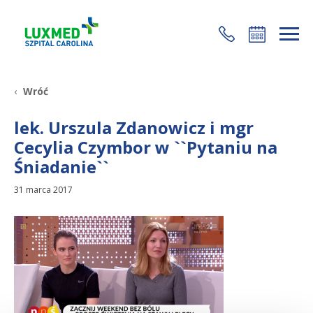
+48 22 35 58 200
Wróć
lek. Urszula Zdanowicz i mgr
Cecylia Czymbor w ``Pytaniu na
Śniadanie``
31 marca 2017