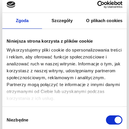
ortopedzi z Carolina Medical Center –
dr Łukasz
Luboiński
i
dr Tomasz Szymański
:
Zgoda
Szczegóły
O plikach cookies
Uszkodzenia rogu tylnego łąkotek. Jak je zobaczyć i
jak leczyć?
–
dr Ł. Luboiński
Niestabilność wtórna kolana. Co przeoczyłem
Niniejsza strona korzysta z plików cookie
podczas pierwszej operacji?
–
dr Ł. Luboiński
Wykorzystujemy pliki cookie do spersonalizowania treści
Czy wykonywanie rutynowego badania CT w
i reklam, aby oferować funkcje społecznościowe i
złamaniach trójkostkowych jest konieczne? – ile
analizować ruch w naszej witrynie. Informacje o tym, jak
przeoczamy?
–
dr T. Szymański
,
dr U. Zdanowicz
.
korzystasz z naszej witryny, udostępniamy partnerom
Więcej informacji o Sympozjum:
https://konczyna-
społecznościowym, reklamowym i analitycznym.
dolna.pl
.
Partnerzy mogą połączyć te informacje z innymi danymi
otrzymanymi od Ciebie lub uzyskanymi podczas
korzystania z ich usług.
Wybór
Niezbędne
zgody