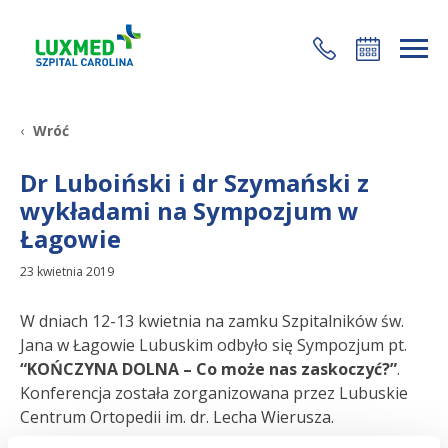
+48 22 35 58 200
Wróć
Dr Luboiński i dr Szymański z
wykładami na Sympozjum w
Łagowie
23 kwietnia 2019
W dniach 12-13 kwietnia na zamku Szpitalników św.
Jana w Łagowie Lubuskim odbyło się Sympozjum pt.
“KOŃCZYNA DOLNA – Co może nas zaskoczyć?”
.
Konferencja została zorganizowana przez Lubuskie
Centrum Ortopedii im. dr. Lecha Wierusza.
W czasie Sympozjum swoje wykłady wygłosili