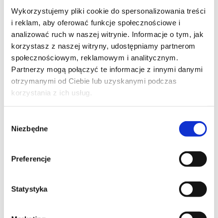
Wykorzystujemy pliki cookie do spersonalizowania treści
i reklam, aby oferować funkcje społecznościowe i
analizować ruch w naszej witrynie. Informacje o tym, jak
korzystasz z naszej witryny, udostępniamy partnerom
społecznościowym, reklamowym i analitycznym.
Dr Urszula Zdanowicz, ortopeda traumatolog w
Partnerzy mogą połączyć te informacje z innymi danymi
Carolina Medical Center, gościła w poniedziałek w
otrzymanymi od Ciebie lub uzyskanymi podczas
popołudniowym programie informacyjnym
korzystania z ich usług.
Superstacji. Tematem dyskusji w studiu były skandale
dopingowe ostatnich miesięcy i coraz częściej
Wybór
pojawiające się próby ich usprawiedliwiania. Dr
Niezbędne
zgody
Zdanowicz podkreśliła, że najważniejsze instytucje
medyczne w sporcie jednoznacznie sprzeciwiają się
zalegalizowaniu dopingu i będą konsekwentnie dążyć
Preferencje
do zapewnienia czystej, sprawiedliwej rywalizacji
sportowej.
Statystyka
Dr Urszula Zdanowicz
od wielu lat zajmuje się
problematyką dopingową. Kierowała Zespołem ds
Zwalczania Dopingu i Promocji Czystego Sportu