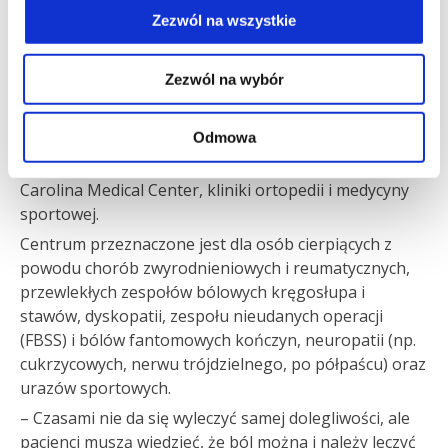
dolegliwościami bólowymi. Są to pacjenci, którzy
Zezwól na wszystkie
próbowali już wszystkiego, ale żadna metoda nie
przyniosła im ulgi. Nasza klinika kompleksowo
Zezwól na wybór
podchodzi do procesu leczenia narządu ruchu.
Centrum Leczenia Bólu dodatkowo poszerza naszą
Odmowa
ofertę o innowacyjne metody leczenia długotrwałego
bólu – powiedziała Izabella Murawska, Prezes
Carolina Medical Center, kliniki ortopedii i medycyny
sportowej.
Centrum przeznaczone jest dla osób cierpiących z
powodu chorób zwyrodnieniowych i reumatycznych,
przewlekłych zespołów bólowych kręgosłupa i
stawów, dyskopatii, zespołu nieudanych operacji
(FBSS) i bólów fantomowych kończyn, neuropatii (np.
cukrzycowych, nerwu trójdzielnego, po półpaścu) oraz
urazów sportowych.
– Czasami nie da się wyleczyć samej dolegliwości, ale
pacjenci muszą wiedzieć, że ból można i należy leczyć