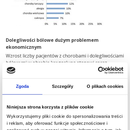
Dolegliwości bólowe dużym problemem
ekonomicznym
Wzrost liczby pacjentów z chorobami i dolegliwościami
bólowymi w obrębie kręgosłupa stanowi coraz
poważniejszy problem ekonomiczny. Z roku na rok
rośnie liczba Polaków korzystających ze zwolnień
lekarskich. Według ZUS w 2015 r. choroby kręgosłupa
Zgoda
Szczegóły
O plikach cookies
były powodem 33 mln dni nieobecności w pracy,
wydano łącznie blisko 2,7 mln zaświadczeń lekarskich
z powodu chorób kręgosłupa (15% wszystkich
Niniejsza strona korzysta z plików cookie
zwolnień).
Wykorzystujemy pliki cookie do spersonalizowania treści
i reklam, aby oferować funkcje społecznościowe i
Świadomość Polaków nt. możliwości i metod
analizować ruch w naszej witrynie. Informacje o tym, jak