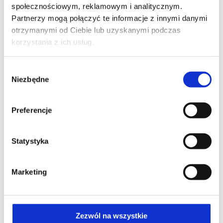
społecznościowym, reklamowym i analitycznym.
Posłuchaj podcastów, z których
Partnerzy mogą połączyć te informacje z innymi danymi
dowiesz się, czym jest bezdech
otrzymanymi od Ciebie lub uzyskanymi podczas
senny i jak go diagnozować
korzystania z ich usług.
Wybór
Niezbędne
zgody
Preferencje
Statystyka
Marketing
Zezwól na wszystkie