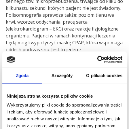
sennego tzw. mikroprzebudzenia, trwające od kilku do
kilkunastu sekund, których pacjent nie jest świadomy.
Polisomnografia sprawdza także: poziom tlenu we
krwi, wzorzec oddychania, pracę serca
(elektrokardiogram – EKG) oraz reakcje fizjologiczne
organizmu. Pacjenci w ramach kontynuacji leczenia
będą mogli wypożyczyć maskę CPAP, która wspomaga
oddech podczas snu. Jest to jeden z
najskuteczniejszych sposobów leczenia bezdechu
sennego. Dzięki niej pacjent może spać spokojnie, bez
obaw o zdrowie.
Zgoda
Szczegóły
O plikach cookies
Dowiedz się więcej:
Leczenie chrapania i bezdechu
sennego
Do zespołu Szpitala Optimum dołączył
dr n. med.
Niniejsza strona korzysta z plików cookie
Krzysztof Byśkiniewicz
– pulmonolog z wieloletnim
Wykorzystujemy pliki cookie do spersonalizowania treści
doświadczeniem w leczeniu obturacyjnego bezdechu
i reklam, aby oferować funkcje społecznościowe i
sennego. Witamy na pokładzie!
analizować ruch w naszej witrynie. Informacje o tym, jak
Umów się na konsultację lekarską:
22 690 06 35
.
korzystasz z naszej witryny, udostępniamy partnerom