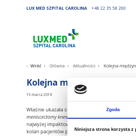
LUX MED SZPITAL CAROLINA
+48 22 35 58 200
Wróć
Główna
Aktualności
Kolejna międzyn
Kolejna międzynarodowa p
15 marca 2019
Właśnie ukazała się kolejna publikacja współau
Zgoda
meniscectomy knee
”. Artykuł został opublikowa
najwyżej impaktowanych czasopism naukowych z 
Niniejsza strona korzysta z
kolan pacjentów po meniscektomii (po usunięciu 