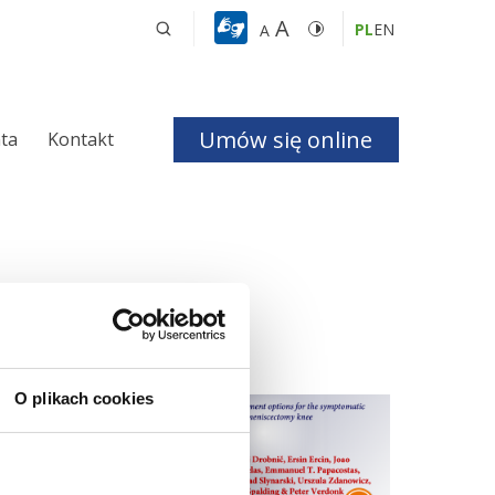
A
PL
EN
A
Umów się online
nta
Kontakt
a i Bezdechu 
giczna
ologiczna
omatic post-
O plikach cookies
 Journal, jednym z
 opcjom leczenia
czne