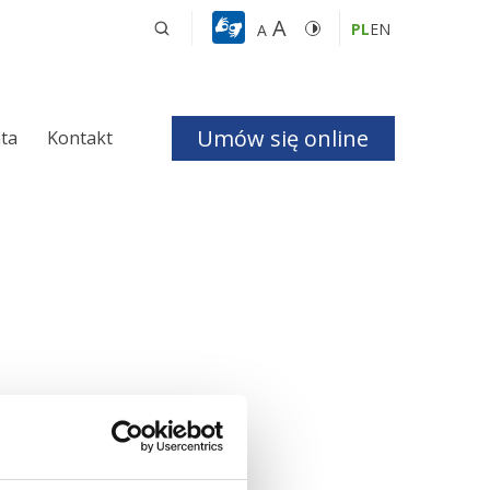
A
PL
EN
A
Umów się online
nta
Kontakt
a i Bezdechu 
giczna
ologiczna
czne