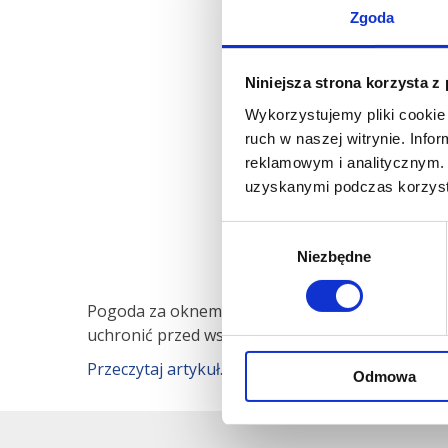
Zgoda
Niniejsza strona korzysta z
Wykorzystujemy pliki cookie 
ruch w naszej witrynie. Inf
reklamowym i analitycznym. 
uzyskanymi podczas korzysta
Wybór
Niezbędne
zgody
Pogoda za oknem jest jaka jest – nie rozpieszcza
uchronić przed wszelkimi jesiennymi infekcjami
Przeczytaj artykuł.
Odmowa