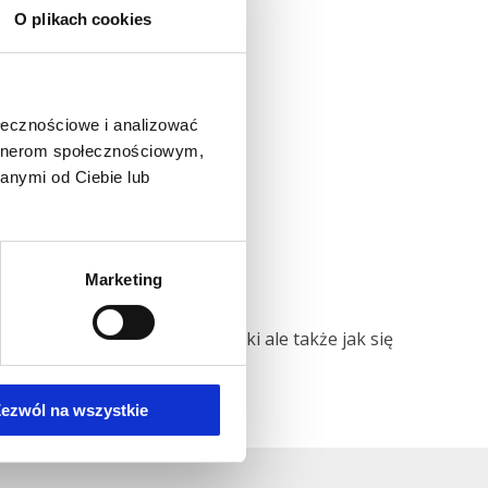
O plikach cookies
ołecznościowe i analizować
artnerom społecznościowym,
anymi od Ciebie lub
Marketing
ółowo o tym, jak chronić zatoki ale także jak się
scu 🙂
ezwól na wszystkie