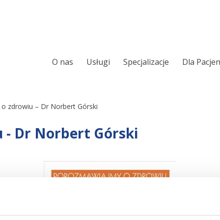
O nas
Usługi
Specjalizacje
Dla Pacje
Ortopeda
Chirurgia ręki
Chirurgia kręgosłupa
Leczenie Chrapani
 zdrowiu – Dr Norbert Górski
Sennego
Laryngologia
- Dr Norbert Górski
Ortopedia onkolo
Urologia
Laryngologia onk
Chirurgia i urologia dziecięca
Alergologia
Audiologia
Wkładki ortopedy
Foniatria