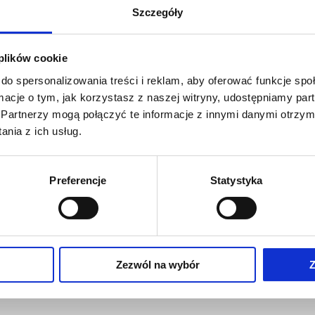
Szczegóły
Leczenie bólu
 plików cookie
do spersonalizowania treści i reklam, aby oferować funkcje sp
ormacje o tym, jak korzystasz z naszej witryny, udostępniamy p
Partnerzy mogą połączyć te informacje z innymi danymi otrzym
nia z ich usług.
Preferencje
Statystyka
 nas, a co więcej sprzyja infekcjom. Dr Norbert Górski szczeg
 – polecamy wydrukować, czytać i powiesić w widocznym miej
Zezwól na wybór
Z