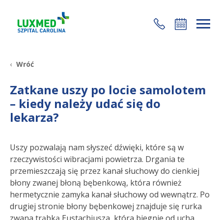
+48 22 35 58 200
Wróć
Zatkane uszy po locie samolotem
– kiedy należy udać się do
lekarza?
Uszy pozwalają nam słyszeć dźwięki, które są w
rzeczywistości wibracjami powietrza. Drgania te
przemieszczają się przez kanał słuchowy do cienkiej
błony zwanej błoną bębenkową, która również
hermetycznie zamyka kanał słuchowy od wewnątrz. Po
drugiej stronie błony bębenkowej znajduje się rurka
zwana trąbką Eustachiusza, która biegnie od ucha