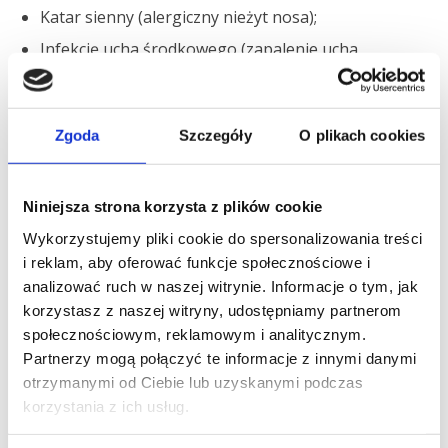
Katar sienny (alergiczny nieżyt nosa);
Infekcję ucha środkowego (zapalenie ucha
środkowego);
Płyn w uchu lub nadmiar woskowiny usznej;
Spanie w samolocie podczas startu i lądowania;
Zgoda
Szczegóły
O plikach cookies
Inne powody: zapalenie zatok, polipy nosa,
powiększone małżowiny nosowe, zapalenie
Niniejsza strona korzysta z plików cookie
migdałków;
Wykorzystujemy pliki cookie do spersonalizowania treści
Często występujące barotraumy mogą uszkodzić
i reklam, aby oferować funkcje społecznościowe i
tkanki ucha wewnętrznego lub trąbki Eustachiusza,
analizować ruch w naszej witrynie. Informacje o tym, jak
co zwiększa szanse ponownego wystąpienia
korzystasz z naszej witryny, udostępniamy partnerom
problemu.
społecznościowym, reklamowym i analitycznym.
Przy występowaniu wyżej opisywanych
Partnerzy mogą połączyć te informacje z innymi danymi
dolegliwości, dobrym pomysłem jest odłożenie
otrzymanymi od Ciebie lub uzyskanymi podczas
podróży lotniczej.
Kiedy jest to niemożliwe, aby
korzystania z ich usług.
zminimalizować dyskomfort, a nawet zapobiec
wystąpieniu barotraumy, podczas lotu warto