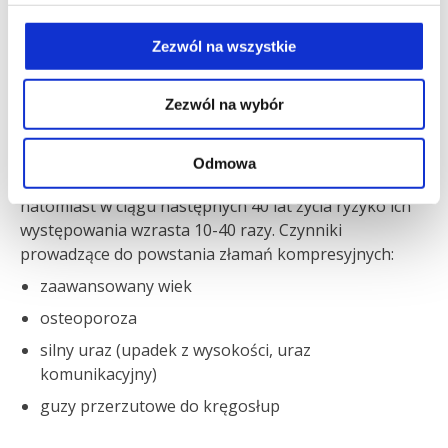
Złamania kompresyjne najczęściej występują w
dolnym odcinku kręgosłupa piersiowego (Th10-Th12)
Zezwól na wszystkie
oraz początkowym odcinku kręgosłupa lędźwiowego
(L1-L2).
Częstość ich występowania wzrasta gwałtownie wraz z
Zezwól na wybór
wiekiem.
Złamania kompresyjne trzonów kręgowych
Odmowa
stwierdzane są u ok. 6% kobiet w wieku 50 lat,
natomiast w ciągu następnych 40 lat życia ryzyko ich
występowania wzrasta 10-40 razy. Czynniki
prowadzące do powstania złamań kompresyjnych:
zaawansowany wiek
osteoporoza
silny uraz (upadek z wysokości, uraz
komunikacyjny)
guzy przerzutowe do kręgosłup