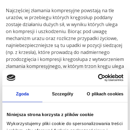
Najczęściej złamania kompresyjne powstają na tle
urazów, w przebiegu których kręgosłup poddany
zostaje działaniu dużych sił, w wyniku których ulega
on kompresji i uszkodzeniu. Biorąc pod uwagę
mechanizm urazu oraz rozliczne przypadki życiowe,
najniebezpieczniejsze są tu upadki w pozycji siedzącej
(np. z krzesła), które prowadzą do nadmiernego
przodozgięcia i kompresji kręgosłupa z wytworzeniem
złamania kompresyjnego, w którym trzon kręgu ulega
deformacji, przybierając kształt klinowaty.
Objawy złamań kompresyjnych
Zgoda
Szczegóły
O plikach cookies
Najczęściej uszkodzeniu ulega tylko przednia część
trzonu kręgowego oraz znajdująca się w nim istota
Niniejsza strona korzysta z plików cookie
gąbczasta kości, ulegająca zmiażdżeniu i
Wykorzystujemy pliki cookie do spersonalizowania treści
rozkawałkowaniu. Z uwagi na bogate unerwienie