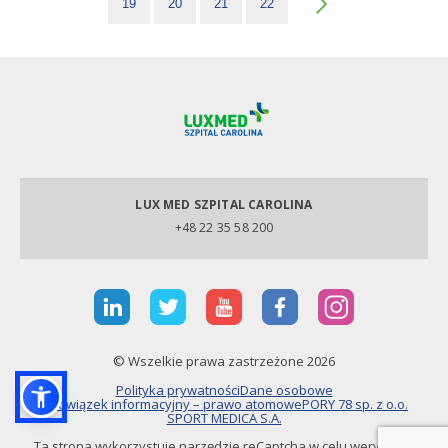
19
20
21
22
LUX MED SZPITAL CAROLINA
+48 22 35 58 200
© Wszelkie prawa zastrzeżone 2026
Polityka prywatności
Dane osobowe
Obowiązek informacyjny – prawo atomowe
PORY 78 sp. z o.o.
SPORT MEDICA S.A.
Ta strona wykorzystuje narzędzie reCaptcha w celu weryfikacji