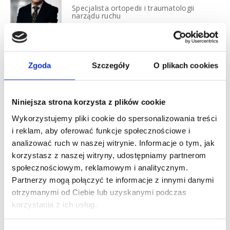
Specjalista ortopedii i traumatologii
narządu ruchu
Specjalizuję się w leczeniu zachowawczym i operacyjnym
urazów i chorób stawów biodrowych, kolanowych, ręki i stopy,
ze szczególnym uwzględnieniem endoprotezoplastyki
Zgoda
Szczegóły
O plikach cookies
całkowitej stawu biodrowego i kolanowego. Drugim ważnym
obszarem, w którym się specjalizuję jest leczenie infekcji kości
i stawów,
Niniejsza strona korzysta z plików cookie
Wykorzystujemy pliki cookie do spersonalizowania treści
więcej
i reklam, aby oferować funkcje społecznościowe i
Warszawa
Mokotów
analizować ruch w naszej witrynie. Informacje o tym, jak
korzystasz z naszej witryny, udostępniamy partnerom
Pory 78, Warszawa
Mapa
społecznościowym, reklamowym i analitycznym.
Partnerzy mogą połączyć te informacje z innymi danymi
otrzymanymi od Ciebie lub uzyskanymi podczas
Specjalizacja: Ortopedia
korzystania z ich usług.
Cennik: