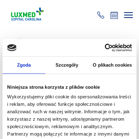
+48 22 35 58 200
Wróć
9. Kongres ISAKOS – Toronto 2013
Zgoda
Szczegóły
O plikach cookies
20 maja 2013
W Toronto (Kanada) zakończył się kongres
Niniejsza strona korzysta z plików cookie
International Society of Arthroscopy, Knee Surgery
and Orthopaedic Sports Medicine (ISAKOS). Kongres
Wykorzystujemy pliki cookie do spersonalizowania treści
odbywa się co dwa lata i jest doskonałą okazją do
i reklam, aby oferować funkcje społecznościowe i
wymiany doświadczeń, prezentacji badań i procedur
analizować ruch w naszej witrynie. Informacje o tym, jak
ortopedycznych przez uznane autorytety światowej
korzystasz z naszej witryny, udostępniamy partnerom
medycyny. ISAKOS zrzesza ponad 3600 członków –
społecznościowym, reklamowym i analitycznym.
specjalistów ortopedii i medycyny sportowej z 90
Partnerzy mogą połączyć te informacje z innymi danymi