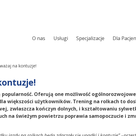
O nas
Usługi
Specjalizacje
Dla Pacje
Ortopeda
Chirurgia ręki
Chirurgia kręgosłupa
Leczenie Chrapani
uważaj na kontuzje!
Sennego
Laryngologia
kontuzje!
Ortopedia onkolo
Urologia
zą popularność. Oferują one możliwość ogólnorozwojow
Laryngologia onk
 dla większości użytkowników. Trening na rolkach to dos
Chirurgia i urologia dziecięca
j, zwłaszcza kończyn dolnych, i kształtowaniu sylwetk
Alergologia
uch na świeżym powietrzu poprawia samopoczucie i zmn
Audiologia
Wkładki ortopedy
Foniatria
dku jazdy na rolkach będą zdarzały się upadki i kontuzje” –przest