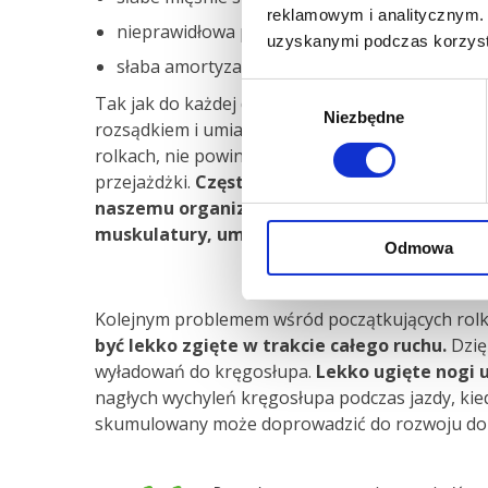
reklamowym i analitycznym. 
nieprawidłowa postawa podczas jazdy,
uzyskanymi podczas korzysta
słaba amortyzacja kończyn dolnych w trakcie 
Wybór
Tak jak do każdej dyscypliny sportowej powinni
Niezbędne
zgody
rozsądkiem i umiarem. Jeżeli nigdy, bądź bardzo 
rolkach, nie powinniśmy w pierwszym okresie wy
przejażdżki.
Częstsze pokonywanie mniejszyc
naszemu organizmowi na stopniowe rozwija
muskulatury, umożliwiającej stabilizację kr
Odmowa
Kolejnym problemem wśród początkujących rolkar
być lekko zgięte w trakcie całego ruchu.
Dzię
wyładowań do kręgosłupa.
Lekko ugięte nogi u
nagłych wychyleń kręgosłupa podczas jazdy, ki
skumulowany może doprowadzić do rozwoju dol