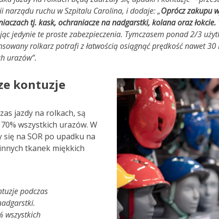
gii narządu ruchu w Szpitalu Carolina, i dodaje: „
Oprócz zakupu w
Leczenie bólu
zach tj. kask, ochraniacze na nadgarstki, kolana oraz łokcie.
jąc jedynie te proste zabezpieczenia. Tymczasem ponad 2/3 użyt
sowany rolkarz potrafi z łatwością osiągnąć prędkość nawet 3
h urazów”.
sze kontuzje
as jazdy na rolkach, są
 70% wszystkich urazów. W
my się na SOR po upadku na
y innych tkanek miękkich
ntuzje podczas
adgarstki.
% wszystkich