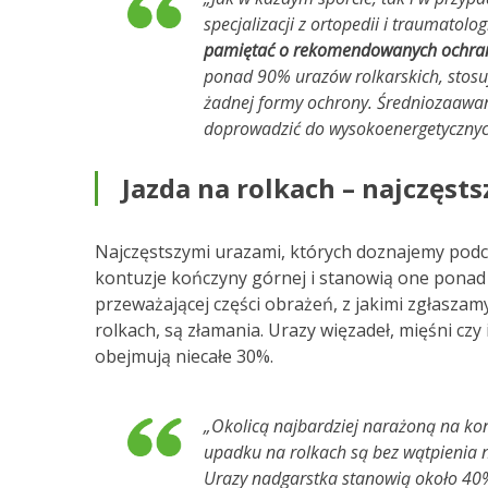
specjalizacji z ortopedii i traumatolo
pamiętać o rekomendowanych ochraniac
ponad 90% urazów rolkarskich, stosu
żadnej formy ochrony. Średniozaawan
doprowadzić do wysokoenergetycznyc
Jazda na rolkach – najczęst
Najczęstszymi urazami, których doznajemy podcz
kontuzje kończyny górnej i stanowią one ponad
przeważającej części obrażeń, z jakimi zgłasza
rolkach, są złamania. Urazy więzadeł, mięśni cz
obejmują niecałe 30%.
„Okolicą najbardziej narażoną na ko
upadku na rolkach są bez wątpienia n
Urazy nadgarstka stanowią około 40