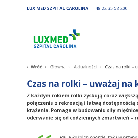
LUX MED SZPITAL CAROLINA
+48 22 35 58 200
Wróć
Główna
Aktualności
Czas na rolki – 
Czas na rolki – uważaj na 
Z każdym rokiem rolki zyskują coraz więks
połączeniu z rekreacją i łatwą dostępnością
krążenia. Pomaga w budowaniu siły mięśniowe
oderwanie się od codziennych zmartwień – r
„Jak w każdym sporcie, tak i w przypa