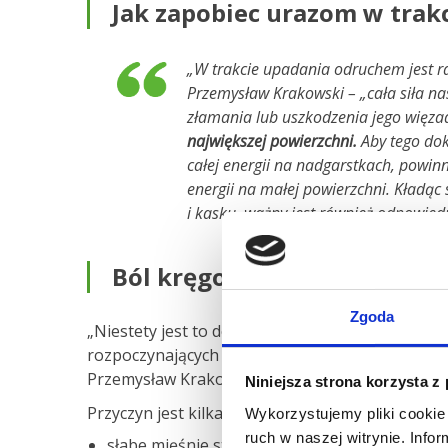
Jak zapobiec urazom w trakc
„W trakcie upadania odruchem jest ra
Przemysław Krakowski – „cała siła na
złamania lub uszkodzenia jego więza
największej powierzchni.
Aby tego dok
całej energii na nadgarstkach, powin
energii na małej powierzchni. Kładąc 
i kasku, ważny jest również odpowiedn
Ból kręgosłupa po jeździe n
Zgoda
„Niestety jest to dość częste zjawisko, zwłaszc
rozpoczynających swoją przygodę z rolkami” – z
Przemysław Krakowski.
Niniejsza strona korzysta z
Przyczyn jest kilka, m.in.:
Wykorzystujemy pliki cookie 
ruch w naszej witrynie. Inf
słabe mięśnie stabilizujące kręgosłup,