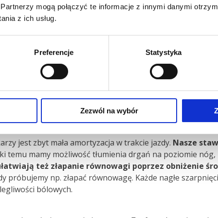
Partnerzy mogą połączyć te informacje z innymi danymi otrzym
nia z ich usług.
aktywności.
śmy podchodzić z
Preferencje
Statystyka
długo nie jeździliśmy na
bierać się na długie
h dystansów pozwoli
nie odpowiedniej
ęgosłupa.
Zezwól na wybór
Z
zy jest zbyt mała amortyzacja w trakcie jazdy.
Nasze staw
ki temu mamy możliwość tłumienia drgań na poziomie nóg, 
łatwiają też złapanie równowagi poprzez obniżenie śro
edy próbujemy np. złapać równowagę. Każde nagłe szarpnięc
egliwości bólowych.