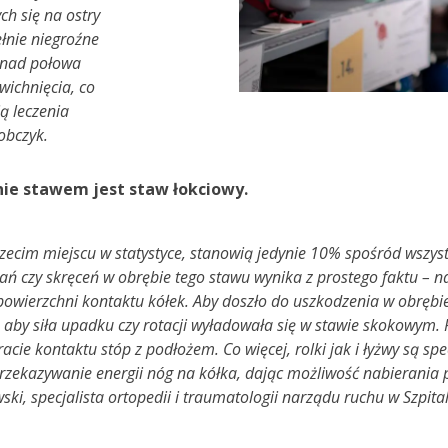
ch się na ostry
łnie niegroźne
ponad połowa
wichnięcia, co
ą leczenia
obczyk.
ie stawem jest staw łokciowy.
zecim miejscu w statystyce, stanowią jedynie 10% spośród wszy
mań czy skręceń w obrębie tego stawu wynika z prostego faktu – n
 powierzchni kontaktu kółek. Aby doszło do uszkodzenia w obrębi
, aby siła upadku czy rotacji wyładowała się w stawie skokowym. 
cie kontaktu stóp z podłożem. Co więcej, rolki jak i łyżwy są sp
zekazywanie energii nóg na kółka, dając możliwość nabierania pr
i, specjalista ortopedii i traumatologii narządu ruchu w Szpital