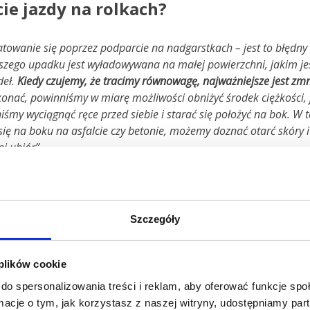
ie jazdy na rolkach?
towanie się poprzez podparcie na nadgarstkach – jest to błędny
szego upadku jest wyładowywana na małej powierzchni, jakim je
deł.
Kiedy czujemy, że tracimy równowagę, najważniejsze jest zmni
onać, powinniśmy w miarę możliwości obniżyć środek ciężkości,
niśmy wyciągnąć ręce przed siebie i starać się położyć na bok. W
się na boku na asfalcie czy betonie, możemy doznać otarć skóry 
i ubiór”.
a rolkach
Szczegóły
za wśród osób
auważa dr n. med.
 plików cookie
do spersonalizowania treści i reklam, aby oferować funkcje sp
ormacje o tym, jak korzystasz z naszej witryny, udostępniamy p