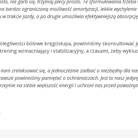
to, nie garb się, trzymaj plecy prosto. Te sformułowania trzeba
 ma bardzo ograniczoną możliwość amortyzacji, lekkie wychylenie
w w trakcie jazdy, a po drugie umożliwia efektywniejszą absorpcj
olegliwości bólowe kręgosłupa, powinniśmy skonsultować je 
rening wzmacniający i stabilizacyjny, a czasami, żeby wyklu
a nam zrelaksować się, a jednocześnie zadbać o niezbędny dla na
 zawsze powinniśmy pamiętać o ochraniaczach. Jest to nasz jedyn
rzejmie na siebie większość energii i uchroni nas przed poważ
w