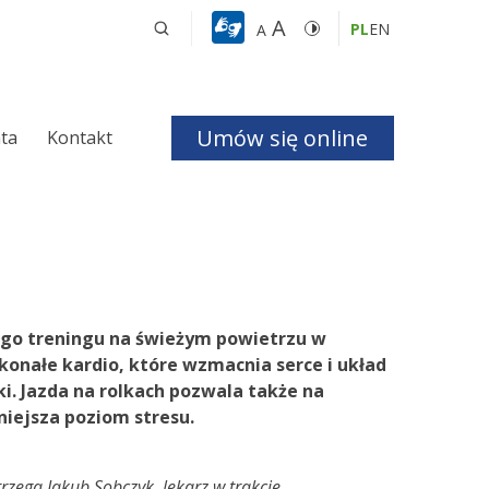
A
PL
EN
A
Umów się online
nta
Kontakt
a i Bezdechu 
giczna
ego treningu na świeżym powietrzu w
ologiczna
konałe kardio, które wzmacnia serce i układ
i. Jazda na rolkach pozwala także na
iejsza poziom stresu.
czne
rzega Jakub Sobczyk, lekarz w trakcie