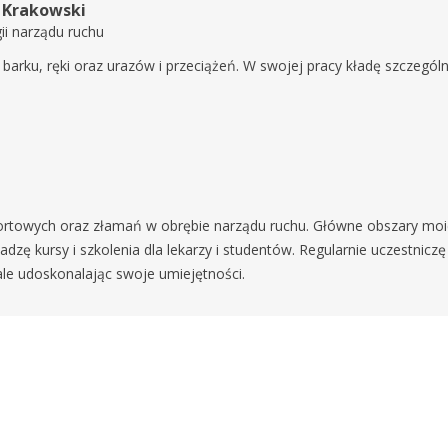
w Krakowski
gii narządu ruchu
a, barku, ręki oraz urazów i przeciążeń. W swojej pracy kładę szczegó
ortowych oraz złamań w obrębie narządu ruchu. Główne obszary moi
owadzę kursy i szkolenia dla lekarzy i studentów. Regularnie uczest
ale udoskonalając swoje umiejętności.