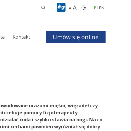
A
PL
EN
A
Umów się online
nta
Kontakt
a i Bezdechu 
giczna
ologiczna
powodowane urazami mięśni, więzadeł czy
otrzebuje pomocy fizjoterapeuty.
działać cuda i szybko stawia na nogi. Na co
czne
kimi cechami powinien wyróżniać się dobry