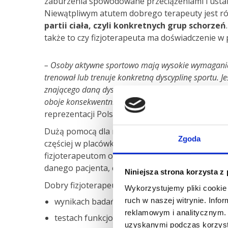
zaburzenia spowodowane przeciążeniami i ustal
Niewątpliwym atutem dobrego terapeuty jest r
partii ciała, czyli konkretnych grup schorzeń
także to czy fizjoterapeuta ma doświadczenie w
– Osoby aktywne sportowo mają wysokie wymagania co 
trenował lub trenuje konkretną dyscyplinę sportu. Je
znającego daną dyscyplinę tylko pomoże mu w szybki
oboje konsekwentnie dążyli do ich realizacji –
wyjaś
reprezentacji Polski na międzynarodowych turn
Dużą pomocą dla rehabilitanta w odpowiednim do
Zgoda
częściej w placówkach rehabilitacyjnych, takich
fizjoterapeutom obserwowanie pacjenta podczas
danego pacjenta, co z kolei pozwala dobrać do 
Niniejsza strona korzysta z
Dobry fizjoterapeuta potrafi spojrzeć na stan p
Wykorzystujemy pliki cookie 
ruch w naszej witrynie. Inf
wynikach badań,
reklamowym i analitycznym. 
testach funkcjonalnych,
uzyskanymi podczas korzysta