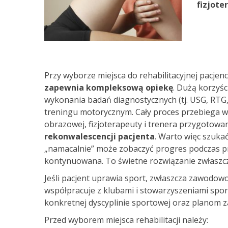
fizjote
Przy wyborze miejsca do rehabilitacyjnej pacje
zapewnia kompleksową opiekę
. Dużą korzyśc
wykonania badań diagnostycznych (tj. USG, RTG,
treningu motorycznym. Cały proces przebiega w
obrazowej, fizjoterapeuty i trenera przygotowa
rekonwalescencji pacjenta
. Warto więc szuka
„namacalnie” może zobaczyć progres podczas proc
kontynuowana. To świetne rozwiązanie zwłaszcza 
Jeśli pacjent uprawia sport, zwłaszcza zawodowo
współpracuje z klubami i stowarzyszeniami spo
konkretnej dyscyplinie sportowej oraz planom
Przed wyborem miejsca rehabilitacji należy: