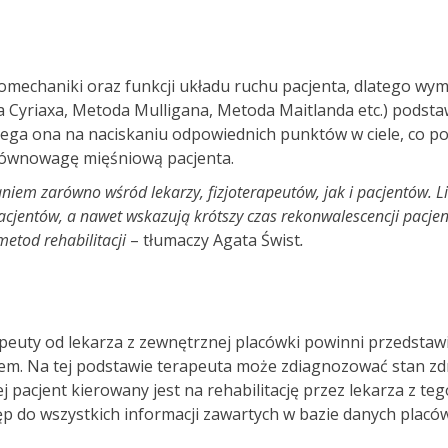
iomechaniki oraz funkcji układu ruchu pacjenta, dlatego wy
 Cyriaxa, Metoda Mulligana, Metoda Maitlanda etc.) podsta
ega ona na naciskaniu odpowiednich punktów w ciele, co poz
 równowagę mięśniową pacjenta.
niem zarówno wśród lekarzy, fizjoterapeutów, jak i pacjentów
pacjentów, a nawet wskazują krótszy czas rekonwalescencji pacj
etod rehabilitacji
– tłumaczy Agata Świst
.
rapeuty od lekarza z zewnętrznej placówki powinni przedstaw
m. Na tej podstawie terapeuta może zdiagnozować stan zdrow
 pacjent kierowany jest na rehabilitację przez lekarza z te
 do wszystkich informacji zawartych w bazie danych placówk