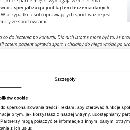
ić, które partie mięśni wymagają wzmocnienia.
ównież
specjalizacja pod kątem leczenia danych
. W przypadku osób uprawiających sport ważne jest
 pracy ze sportowcami.
do leczenia po kontuzji. Dla nich istotne może być to, że pracu
śli zatem pacjent uprawia sport i chciałby do niego wrócić po ur
m powrocie do sprawności fizycznej. Ważne jest, aby fizjoterapeu
nia Agata Świst, fizjoterapeuta z Carolina Medical Center pr
iejach badmintona.
braniu programu terapii jest diagnoza wcześniej postawion
Szczegóły
 jak np. klinika Carolina Medical Center w Warszawie stosow
 zabiegu na sali operacyjnej. W ten sposób terapeuta moż
każdego przypadku odpowiednią metodę rehabilitacji, a nast
 plików cookie
acjenta w szerokiej perspektywie bazując na:
do spersonalizowania treści i reklam, aby oferować funkcje sp
ormacje o tym, jak korzystasz z naszej witryny, udostępniamy p
Partnerzy mogą połączyć te informacje z innymi danymi otrzym
nia z ich usług.