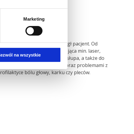
Marketing
raz rodzaj urazu, jakiemu uległ pacjent. Od
arna
fizykoterapia
wykorzystująca min. laser,
ezwól na wszystkie
rodnieniowych stawów i kręgosłupa, a także do
pacjentom z bólami kręgosłupa oraz problemami z
ofilaktyce bólu głowy, karku czy pleców.