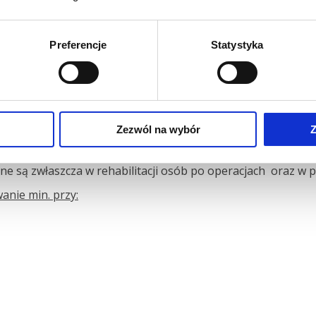
Preferencje
Statystyka
anej do potrzeb pacjenta jest oczywiście trafna diagnoza o
a rehabilitacji będzie dla nas najbardziej wskazana. Popul
Zezwól na wybór
Z
 temperaturę, stosowana jest przy nerwobólach i bólach zwy
ająca na leczeniu poprzez ruch, najczęściej zalecana jest 
e są zwłaszcza w rehabilitacji osób po operacjach oraz w pr
nie min. przy: