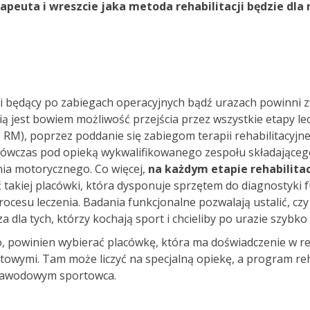
rapeuta i wreszcie jaka metoda rehabilitacji będzie dla
Leczenie bólu
nci będący po zabiegach operacyjnych bądź urazach powinni
ią jest bowiem możliwość przejścia przez wszystkie etapy l
 RM), poprzez poddanie się zabiegom terapii rehabilitacyjn
ówczas pod opieką wykwalifikowanego zespołu składająceg
nia motorycznego. Co więcej,
na każdym etapie rehabilita
ć takiej placówki, która dysponuje sprzętem do diagnostyki f
esu leczenia. Badania funkcjonalne pozwalają ustalić, czy 
dla tych, którzy kochają sport i chcieliby po urazie szybko
, powinien wybierać placówkę, która ma doświadczenie w reh
rtowymi. Tam może liczyć na specjalną opiekę, a program r
 zawodowym sportowca.