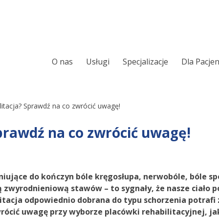
O nas
Usługi
Specjalizacje
Dla Pacje
Ortopeda
Chirurgia ręki
Chirurgia kręgosłupa
Leczenie Chrapani
litacja? Sprawdź na co zwrócić uwagę!
Sennego
Laryngologia
Sprawdź na co zwrócić uwagę!
Ortopedia onkolo
Urologia
Laryngologia onk
Chirurgia i urologia dziecięca
iujące do kończyn bóle kręgosłupa, nerwobóle, bóle s
Alergologia
 zwyrodnieniową stawów – to sygnały, że nasze ciało p
Audiologia
itacja odpowiednio dobrana do typu schorzenia potrafi z
Wkładki ortopedy
rócić uwagę przy wyborze placówki rehabilitacyjnej, ja
Foniatria