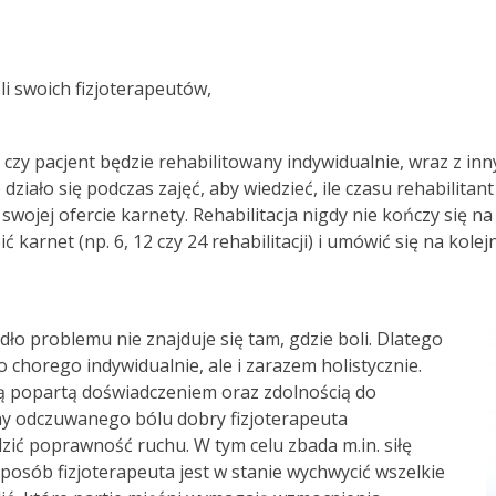
li swoich fizjoterapeutów,
 czy pacjent będzie rehabilitowany indywidualnie, wraz z i
e działo się podczas zajęć, aby wiedzieć, ile czasu rehabilita
wojej ofercie karnety. Rehabilitacja nigdy nie kończy się na 
 karnet (np. 6, 12 czy 24 rehabilitacji) i umówić się na kolej
dło problemu nie znajduje się tam, gdzie boli. Dlatego
 chorego indywidualnie, ale i zarazem holistycznie.
ą popartą doświadczeniem oraz zdolnością do
ny odczuwanego bólu dobry fizjoterapeuta
ić poprawność ruchu. W tym celu zbada m.in. siłę
 sposób fizjoterapeuta jest w stanie wychwycić wszelkie