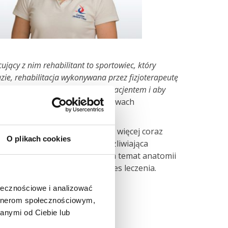
jący z nim rehabilitant to sportowiec, który
azie, rehabilitacja wykonywana przez fizjoterapeutę
ta ustalił także cele ze swoim pacjentem i aby
zez wiele lat występująca w barwach
a przez lekarza ortopedę. Co więcej coraz
O plikach cookies
ana jest również praktyka umożliwiająca
e uzyskać kompletną wiedzę na temat anatomii
ępnie monitorować cały progres leczenia.
ołecznościowe i analizować
artnerom społecznościowym,
anymi od Ciebie lub