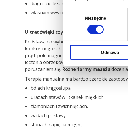
diagnozie lekarskiej
Wybór
własnym wywiadzie.
Niezbędne
zgody
Ultradźwięki czy terapia manualna?
Podstawą do wyboru metody rehabilitacji dopasow
konkretnego schorzenia zależy zatem jaka metod
Odmowa
prąd, pole magnetyczne, ultradźwięki czy niską
leczenia obrzęków czy ran.
Kinezyterapia
poleg
poruszaniem się.
Różne formy masażu
docenian
Terapia manualna ma bardzo szerokie zastosowa
bólach kręgosłupa,
urazach stawów i tkanek miękkich,
złamaniach i zwichnięciach,
wadach postawy,
stanach napięcia mięśni,