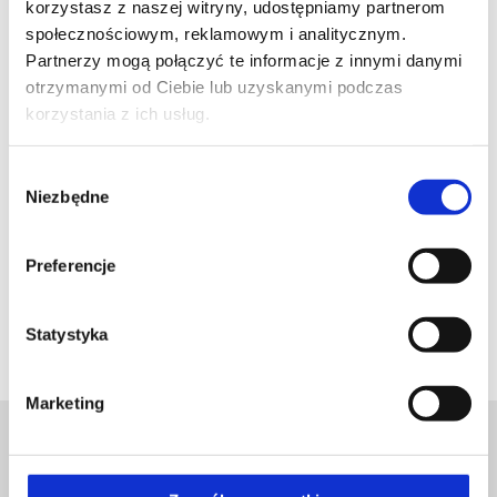
korzystasz z naszej witryny, udostępniamy partnerom
społecznościowym, reklamowym i analitycznym.
Partnerzy mogą połączyć te informacje z innymi danymi
otrzymanymi od Ciebie lub uzyskanymi podczas
korzystania z ich usług.
Doktor Zdanowicz z CMC była gościem w środowym
Wybór
wydaniu programu „Pytanie na śniadanie” w TVP 2,
Niezbędne
zgody
gdzie mówiła o urazach kolana – jakie są najczęstsze,
co je powoduje i jak należy sobie z nimi radzić.
Zapraszamy do wysłuchania wywiadu, aby lepiej
Preferencje
przygotować się do zimowego wyjazdu i dowiedzieć
się co robić, kiedy boli kolano.
Statystyka
pytanienasniadanie.tvp.pl
Marketing