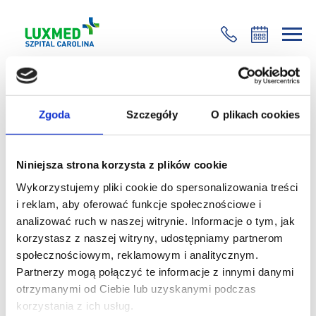
+48 22 35 58 200
Wróć
Zgoda
Szczegóły
O plikach cookies
Dr n. med. Ciszkowska-Łysoń i dr
Nitek z wykładami w trakcie XXII
Szkoły Rezonansu
Niniejsza strona korzysta z plików cookie
Magnetycznego
Wykorzystujemy pliki cookie do spersonalizowania treści
i reklam, aby oferować funkcje społecznościowe i
12 października 2018
analizować ruch w naszej witrynie. Informacje o tym, jak
korzystasz z naszej witryny, udostępniamy partnerom
W dniach 11-13.10.2018 w Jachrance odbywa się
XXII
społecznościowym, reklamowym i analitycznym.
Szkoła Rezonansu Magnetycznego
. W trakcie
Partnerzy mogą połączyć te informacje z innymi danymi
Sympozjum
otrzymanymi od Ciebie lub uzyskanymi podczas
dr n. med. Beata Ciszkowska-Łysoń wygłosi wykład nt.:
korzystania z ich usług.