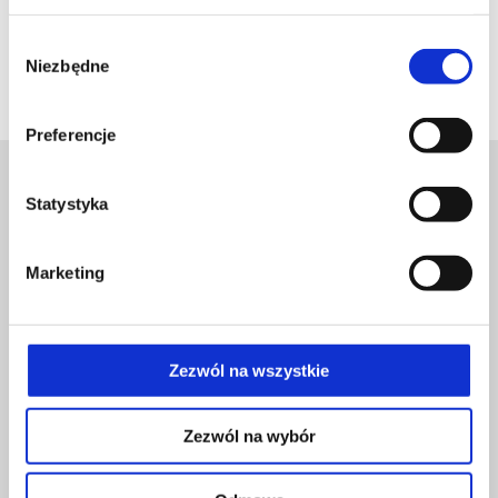
„
Jemu boli biodro – badanie nie tylko MR w patologiach
stawu biodrowego
” , a dr Żaneta Nitek wykład
Wybór
„
Chrząstka w obrazach MR – ważne czy nieważne
”.
Niezbędne
zgody
Strona Sympozjum:
http://radiology.bayer.com.pl
Preferencje
Statystyka
Marketing
LUX MED SZPITAL CAROLINA
+48 22 35 58 200
Zezwól na wszystkie
Zezwól na wybór
© Wszelkie prawa zastrzeżone 2026