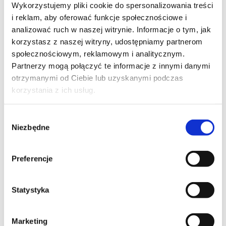
Wykorzystujemy pliki cookie do spersonalizowania treści
onkologów z Europy (m.in. Prof: Ruggieri – Padova,
i reklam, aby oferować funkcje społecznościowe i
Winkelmann – Hamburg, Jeys – Birmingham, Schaap –
analizować ruch w naszej witrynie. Informacje o tym, jak
Amsterdam, Scorianz – Florence, Sanders – Leiden,
korzystasz z naszej witryny, udostępniamy partnerom
Campanacci – Florence i wielu innych). Owocne obrady
społecznościowym, reklamowym i analitycznym.
dotyczyły najnowocześniejszych technik leczenia
Partnerzy mogą połączyć te informacje z innymi danymi
ortopedycznego nowotworów m.in. miednicy oraz
otrzymanymi od Ciebie lub uzyskanymi podczas
nowoczesnego spojrzenia na ten bardzo dynamicznie
korzystania z ich usług.
rozwijający się obszar ortopedii. Jednym z
głównych tematów Konferencji była rekonstrukcja
Wybór
kostna w onkologii ortopedycznej 3D.
Niezbędne
zgody
Program konferencji dostępny pod
linkiem:
http://www.nfoo.org/program/
Preferencje
Statystyka
Marketing