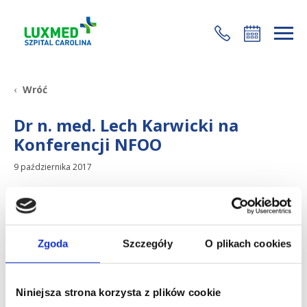
+48 22 35 58 200
Wróć
Dr n. med. Lech Karwicki na
Konferencji NFOO
9 października 2017
W dniach 28-30 września dr n. med. Lech Karwicki
uczestniczył w międzynarodowej konferencji naukowej
The New Frontiers in Orthopaedic Oncology
,
Zgoda
Szczegóły
O plikach cookies
organizowanej w Zamku Książąt Pomorskich w
Szczecinie.
Prof. Daniel Kotrych, przewodniczący Konferencji,
Niniejsza strona korzysta z plików cookie
zaprosił na nią najwybitniejszych ortopedów