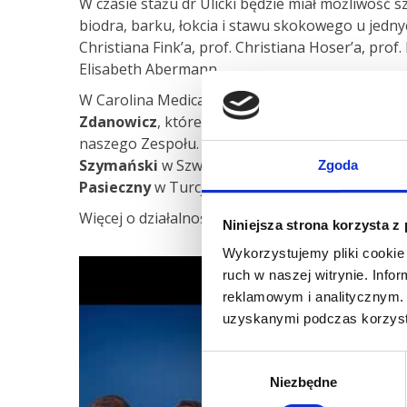
W czasie stażu dr Ulicki będzie miał możliwość szk
biodra, barku, łokcia i stawu skokowego u jednyc
Christiana Fink’a, prof. Christiana Hoser’a, prof.
Elisabeth Abermann.
W Carolina Medical Center od kilku lat prężnie d
Zdanowicz
, którego zadania skupione są m.i
naszego Zespołu. W ciągu ostatnich lat na różn
Szymański
w Szwajcarii u prof. Kilger’a,
dr Mat
Zgoda
Pasieczny
w Turcji u prof. Karahan’a oraz
dr Ba
Więcej o działalności Działu Nauki Carolina Me
Niniejsza strona korzysta z
Wykorzystujemy pliki cookie 
ruch w naszej witrynie. Inf
reklamowym i analitycznym. 
uzyskanymi podczas korzysta
Wybór
Niezbędne
zgody