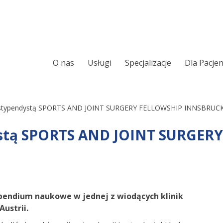
O nas
Usługi
Specjalizacje
Dla Pacje
Ortopeda
Chirurgia ręki
Chirurgia kręgosłupa
Leczenie Chrapani
ki stypendystą SPORTS AND JOINT SURGERY FELLOWSHIP INNSBRUC
Sennego
Laryngologia
dystą SPORTS AND JOINT SURGER
Ortopedia onkolo
Urologia
Laryngologia onk
Chirurgia i urologia dziecięca
Alergologia
Audiologia
typendium naukowe w jednej z wiodących klinik
Wkładki ortopedy
ustrii.
Foniatria