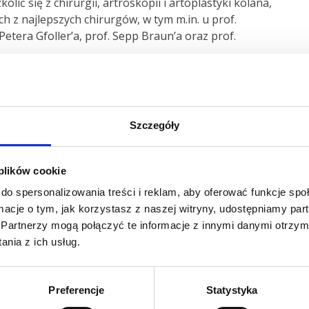
olić się z chirurgii, artroskopii i artoplastyki kolana,
h z najlepszych chirurgów, w tym m.in. u prof.
Leczenie bólu
 Petera Gfoller’a, prof. Sepp Braun’a oraz prof.
ziała
Dział Nauki
kierowany przez
dr Urszulę
n. na wspomaganiu rozwoju naukowego i zawodowego
ego rodzaju stażach przebywali:
dr Tomasz
eusz Janik
w Egipcie u prof. Nasef’a,
dr Maciej
Szczegóły
rtosz Dominik
w Austrii u prof. Fink’a.
dical Center w wideo-podsumowaniach:
 plików cookie
do spersonalizowania treści i reklam, aby oferować funkcje sp
ormacje o tym, jak korzystasz z naszej witryny, udostępniamy p
Partnerzy mogą połączyć te informacje z innymi danymi otrzym
nia z ich usług.
Preferencje
Statystyka