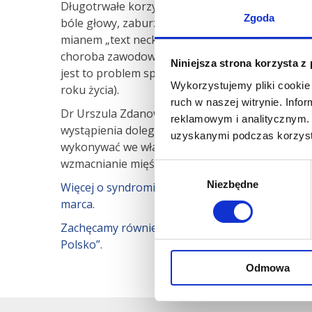
Długotrwałe korzystanie z telefonu może powod
Zgoda
bóle głowy, zaburzenia spania, a nawet depresj
mianem „text neck” dotyczy aż 80% całej populac
choroba zawodowa, związana z pracą biurową p
Niniejsza strona korzysta z
jest to problem społeczny i dotyka nawet ludzi 
Wykorzystujemy pliki cookie 
roku życia).
ruch w naszej witrynie. Inf
Dr Urszula Zdanowicz podkreśla, że nie ma 10
reklamowym i analitycznym. 
wystąpienia dolegliwości, jednak istnieją ćwicz
uzyskanymi podczas korzysta
wykonywać we własnym zakresie. Są to ćwiczenia
wzmacnianie mięśni karku.
Wybór
Niezbędne
zgody
Więcej o syndromie sms-owej szyi przeczytacie w
marca.
Zachęcamy również do obejrzenia powtórki pr
Polsko”.
Odmowa