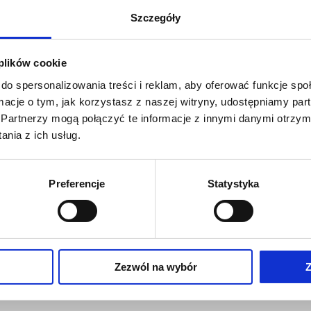
ować także skurcze mięśni,
Szczegóły
e. Syndrom określany
Leczenie bólu
ji. Do niedawna była to
rzy komputerze. Obecnie
 plików cookie
młodych (zwłaszcza od 15
do spersonalizowania treści i reklam, aby oferować funkcje sp
ormacje o tym, jak korzystasz z naszej witryny, udostępniamy p
0% metody zapobiegania
Partnerzy mogą połączyć te informacje z innymi danymi otrzym
enia, które możemy
nia z ich usług.
 na rozciąganie i
Preferencje
Statystyka
 naszym artykule z dnia 7
ogramu „Dzień dobry
Zezwól na wybór
Z