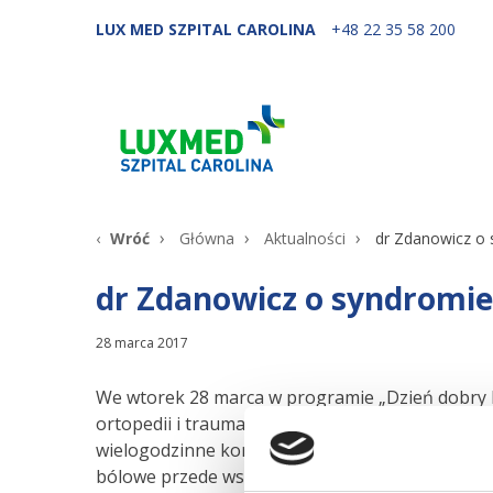
LUX MED SZPITAL CAROLINA
+48 22 35 58 200
Wróć
Główna
Aktualności
dr Zdanowicz o 
dr Zdanowicz o syndromie
28 marca 2017
We wtorek 28 marca w programie „Dzień dobry Po
ortopedii i traumatologii narządu ruchu Urszul
wielogodzinne korzystanie z urządzeń mobilnyc
bólowe przede wszystkim w odcinku szyjnym kręg