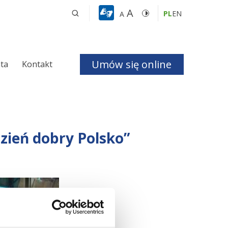
A
PL
EN
A
Umów się online
nta
Kontakt
a i Bezdechu 
zień dobry Polsko”
giczna
ologiczna
czne