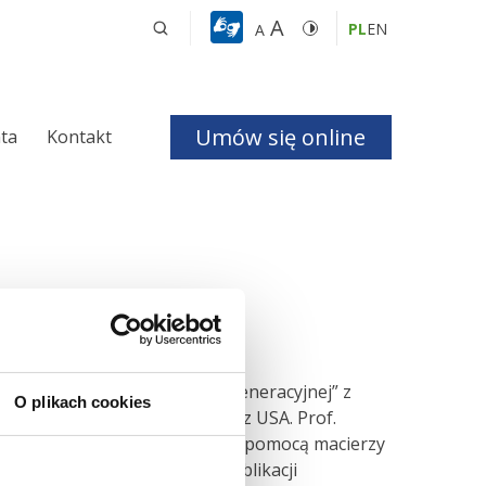
A
PL
EN
A
Umów się online
nta
Kontakt
a i Bezdechu 
giczna
ologiczna
pozjum „Granice medycyny regeneracyjnej” z
O plikach cookies
nej, prof. Stephena Badylaka z USA. Prof.
j metody regeneracji mięśni za pomocą macierzy
czne
iecie, autorem ponad 300 publikacji