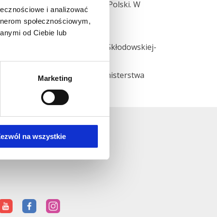
nia lekarzom i naukowcom z Polski. W
ołecznościowe i analizować
artnerom społecznościowym,
itechniki Warszawskiej,
anymi od Ciebie lub
m Onkologii – Instytut Marii Skłodowskiej-
sce, który otrzymał zgodę Ministerstwa
Marketing
w terapiach ortopedycznych.
ezwól na wszystkie