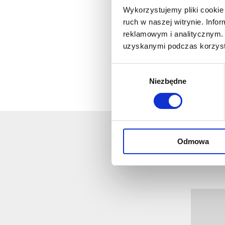
naukowy
Wykorzystujemy pliki cookie 
komitec
ruch w naszej witrynie. Inf
Prof.
reklamowym i analitycznym. 
uzyskanymi podczas korzysta
Prof.
Curie
Wybór
Carolin
Niezbędne
zgody
Zdrowia
Odmowa