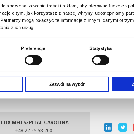
ch. Podczas sympozjum nasz gość przedstawi swoje dokona
do spersonalizowania treści i reklam, aby oferować funkcje sp
ie naukowym sympozjum zasiedli wybitni eksperci, m.in.:
Leczenie bólu
ormacje o tym, jak korzystasz z naszej witryny, udostępniamy p
 Wojciech Święszkowski – Wydział Inżynierii Materiałowej Pol
Partnerzy mogą połączyć te informacje z innymi danymi otrzym
nia z ich usług.
 Zygmunt Pojda – Zakład Hematologii Doświadczalnej. Centru
 w Warszawie,
a Medical Center jest pierwszym ośrodkiem medycznym w Pol
Preferencje
Statystyka
 na wykorzystywanie autogennych komórek macierzystych 
Zezwól na wybór
Z
LUX MED SZPITAL CAROLINA
+48 22 35 58 200