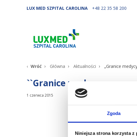
LUX MED SZPITAL CAROLINA
+48 22 35 58 200
Wróć
Główna
Aktualności
„Granice medycy
``Granice medycyny regen
1 czerwca 2015
We wtor
Zgoda
udziałe
Badylak
pozakom
Niniejsza strona korzysta z