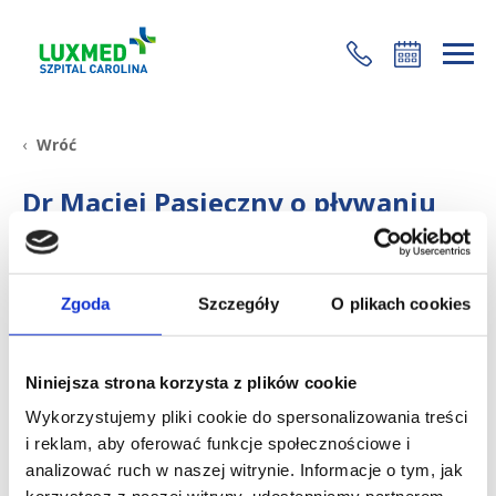
+48 22 35 58 200
Wróć
Dr Maciej Pasieczny o pływaniu
22 czerwca 2017
Podczas pływania pracują wszystkie grupy mięśniowe; jest
Zgoda
Szczegóły
O plikach cookies
to świetny trening tlenowy dla osób chcących zredukować
masę ciała.
Dodatkowo, w czasie pływania odciążone są stawy
Niniejsza strona korzysta z plików cookie
kolanowe i biodrowe, co jest szczególnie ważne dla osób
Wykorzystujemy pliki cookie do spersonalizowania treści
starszych, cierpiących z powodu choroby zwyrodnieniowej.
i reklam, aby oferować funkcje społecznościowe i
Należy jednak pamiętać o zachowaniu prawidłowej
analizować ruch w naszej witrynie. Informacje o tym, jak
techniki, zwłaszcza w przypadku osób, które trenują