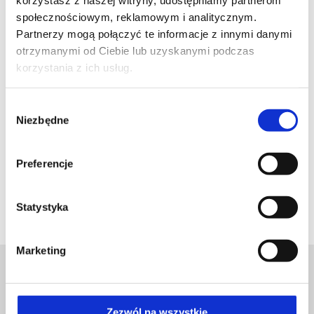
korzystasz z naszej witryny, udostępniamy partnerom
intensywnie. Najczęstsze przypadki kontuzji w pływaniu z
społecznościowym, reklamowym i analitycznym.
reguły wynikają z wielokrotnie powtarzanego,
Partnerzy mogą połączyć te informacje z innymi danymi
nieprawidłowego stereotypu ruchu, który może
otrzymanymi od Ciebie lub uzyskanymi podczas
wyindukować zespół cieśni podbarkowej.
korzystania z ich usług.
Wybór
Niezbędne
zgody
Preferencje
Statystyka
Marketing
Zezwól na wszystkie