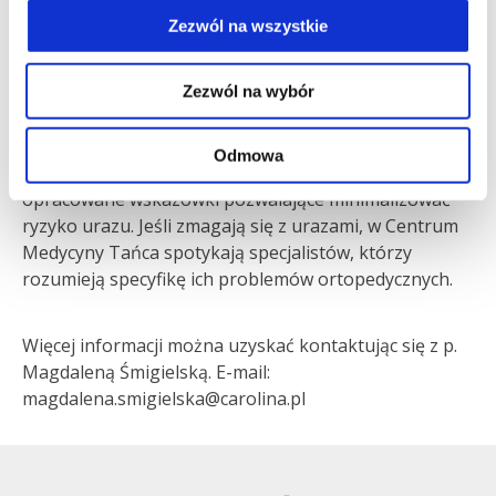
Wiedza i doświadczenie wypracowane podczas
Zezwól na wszystkie
współpracy z Baletem Narodowym pozwalają nam
rozwijać ofertę medyczną dla szerszych środowisk
tancerzy, w ramach specjalnie dedykowanego im
Zezwól na wybór
Centrum Medycyny Tańca. Już dzisiaj amatorscy i
zawodowi tancerze korzystają z pakietu badań
Odmowa
diagnostycznych, otrzymując indywidualnie
opracowane wskazówki pozwalające minimalizować
ryzyko urazu. Jeśli zmagają się z urazami, w Centrum
Medycyny Tańca spotykają specjalistów, którzy
rozumieją specyfikę ich problemów ortopedycznych.
Więcej informacji można uzyskać kontaktując się z p.
Magdaleną Śmigielską. E-mail:
magdalena.smigielska@carolina.pl