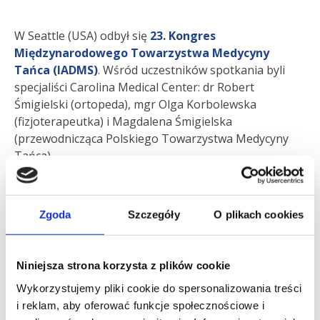
W Seattle (USA) odbył się
23. Kongres
Międzynarodowego Towarzystwa Medycyny
Tańca (IADMS)
. Wśród uczestników spotkania byli
specjaliści Carolina Medical Center: dr Robert
Śmigielski (ortopeda), mgr Olga Korbolewska
(fizjoterapeutka) i Magdalena Śmigielska
(przewodnicząca Polskiego Towarzystwa Medycyny
Tańca).
Uczestnicy spotkania skupili się na przyczynach,
sposobach leczenia i prewencji urazów narządów
Zgoda
Szczegóły
O plikach cookies
ruchu u tancerzy, zapoznali się z wynikami ostatnich
prac badawczych i ich zastosowaniem w treningu i
Niniejsza strona korzysta z plików cookie
leczeniu tancerzy, a także rozmawiali o
psychologicznych i żywieniowych aspektach w
Wykorzystujemy pliki cookie do spersonalizowania treści
profesjonalnym tańcu.
i reklam, aby oferować funkcje społecznościowe i