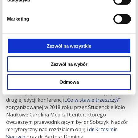
W piątek 26 marca odbył się Ogólnopolski Kurs
Praktyczny dla Ortopedów z chirurgii przodostopia
(m.in. z zakresu leczenia palucha koślawego i
Marketing
deformacji palców). Kierownikiem naukowym kursu
był
dr Andrzej Komor
, a wśród wykładowców m.in.:
dr
Urszula Zdanowicz
i
dr Karol Kosterna.
Zezwól na wszystkie
W marcu ukazały się również dwie publikacje naszych
lekarzy. Pierwsza z nich, publikacja Ogólnopolskiego
Studenckiego Towarzystwa Ortopedycznego – „O
Zezwól na wybór
barku od podstaw”, w której autorem rozdziału o
uszkodzeniach stawu barkowo-obojczykowego jest dr
Odmowa
Jakub Sobczyk, rezydent Carolina Medical Center.
Publikacja jest zbiorem materiałów edukacyjnych z
drugiej edycji konferencji
„Co w stawie trzeszczy?”
zorganizowanej w 2018 roku przez Studenckie Koło
Naukowe Carolina Medical Center, którego
ówczesnym przewodniczącym był dr Sobczyk. Nadzór
merytoryczny nad rozdziałem objęli
dr Krzesimir
Sieczych
oraz dr Bartosz Dominik.