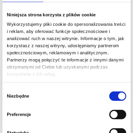
Rymarczyk oraz
dr n. med. Marcin Paśnik
.
Niniejsza strona korzysta z plików cookie
W połowie marca odbyło się także spotkanie
Studenckiego Koła Naukowego Ortopedii i Medycyny
Wykorzystujemy pliki cookie do spersonalizowania treści
Sportowej Carolina Medical Center.
i reklam, aby oferować funkcje społecznościowe i
Podczas webinaru wykłady wygłosili:
analizować ruch w naszej witrynie. Informacje o tym, jak
•
dr Maciej Pasieczny
– „Złamanie trzonów kości
korzystasz z naszej witryny, udostępniamy partnerom
przedramienia”,
społecznościowym, reklamowym i analitycznym.
•
dr Piotr Zaorski
– „Zaopatrywanie złamań i urazów
Partnerzy mogą połączyć te informacje z innymi danymi
palców”,
otrzymanymi od Ciebie lub uzyskanymi podczas
•
dr Krzesimir Sieczych
– „Najczęstsze patologie
korzystania z ich usług.
okolicy barku”,
Wybór
25 marca odbył się kolejny już webinar z cyklu
Niezbędne
zgody
Ortopedia w czasach COVID, organizowany przez
Centrum Edukacji Medycznej. Wśród ekspertów
znalazł się
dr Łukasz Luboiński
, Ordynator Oddziału
Preferencje
Ortopedii, Traumatologii i Medycyny Sportowej w
Carolina Medical Center.
Statystyka