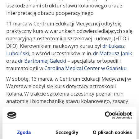
uszkodzeniami struktur stawu kolanowego oraz z
interpretacją obrazu pooperacyjnego.
11 marca w Centrum Edukacji Medycznej odbył się
praktyczny kurs w warunkach odzwierciedlających salę
operacyjną z osteotomii piszczelowej i udowej (HTO i
DFO). Kierownikiem naukowym kursu był
dr Łukasz
Luboiński
, a wśród uczestników m.in.
dr Mateusz Janik
oraz
dr Bartłomiej Gałecki
– specjalista ortopedii i
traumatologii w
Carolina Medical Center w Gdańsku.
W sobotę, 13 marca, w Centrum Edukacji Medycznej w
Warszawie odbył się kurs dotyczący artroskopii
kolana. W trakcie szkolenia uczestnicy poznali m.in.
anatomię i biomechanikę stawu kolanowego, zasady
artroskopii tego stawu oraz techniki szycia łąkotek.
Uczestnicy mieli także możliwość odbycia ćwiczeń
praktycznych. Kierownikiem naukowym kursu była
dr
Urszula Zdanowicz
, a wśród wykładowców m.in.
dr
Zgoda
Szczegóły
O plikach cookies
Mateusz Janik
,
dr Karol Ratajczak
, dr Adrian