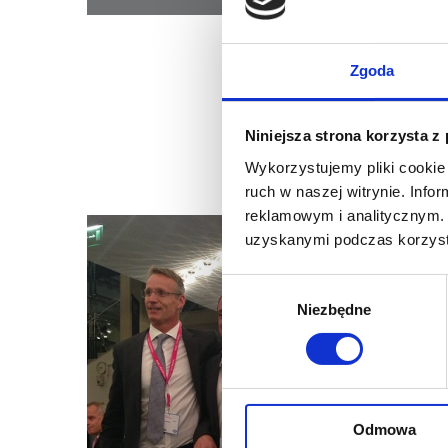
wygłosi
zespołe
współpr
Zgoda
nowe na
więzadła
Niniejsza strona korzysta z
Dodatk
Wykorzystujemy pliki cookie 
badając
ruch w naszej witrynie. Inf
reklamowym i analitycznym. 
uzyskanymi podczas korzysta
Wybór
Niezbędne
zgody
Odmowa