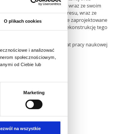
atomii kolana, których dokonał wraz ze swoim
 tytuł gościa honorowego Kongresu, wraz ze
 (Niemcy) zaprezentował wspólnie zaprojektowane
O plikach cookies
 pozwalające na anatomiczną rekonstrukcję tego
ch patologii stawu kolanowego.
zeniem prowadzonej od wielu lat pracy naukowej
ołecznościowe i analizować
 po jego rekonstrukcji.
artnerom społecznościowym,
anymi od Ciebie lub
Marketing
ezwól na wszystkie