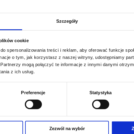
ł wykład związany z najnowszymi odkryciami w dziedzinie an
Leczenie bólu
m. Ponadto dr Śmigielski, któremu organizatorzy przyznali
acującym z nim prof. C. Finkiem (Austria) i dr R. Sieboldem
Szczegóły
rzędzia do rekonstrukcji więzadła krzyżowego przedniego,
. To przełomowa chwila w leczeniu tej jednej z najczęstszy
 plików cookie
owo
dr Urszula Zdanowicz
wygłosiła wykład będący zwieńc
do spersonalizowania treści i reklam, aby oferować funkcje sp
ej przebudowę przeszczepu więzadła krzyżowego przedniego
ormacje o tym, jak korzystasz z naszej witryny, udostępniamy p
Partnerzy mogą połączyć te informacje z innymi danymi otrzym
nia z ich usług.
Preferencje
Statystyka
Zezwól na wybór
Z