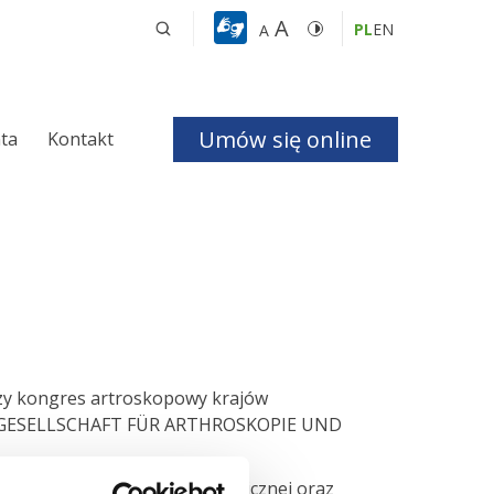
A
PL
EN
A
Umów się online
nta
Kontakt
a i Bezdechu 
giczna
ologiczna
szy kongres artroskopowy krajów
ess (GESELLSCHAFT FÜR ARTHROSKOPIE UND
czne
owadził pokaz dysekcji anatomicznej oraz