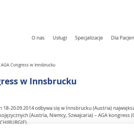
O nas
Usługi
Specjalizacje
Dla Pacje
Ortopeda
Chirurgia ręki
Chirurgia kręgosłupa
Leczenie Chrapani
 AGA Congress w Innsbrucku
Sennego
Laryngologia
ress w Innsbrucku
Ortopedia onkolo
Urologia
Laryngologia onk
Chirurgia i urologia dziecięca
h 18-20.09.2014 odbywa się w Innsbrucku (Austria) najwięk
Alergologia
kojęzycznych (Austria, Niemcy, Szwajcaria) – AGA kongr
Audiologia
CHIRURGIE).
Wkładki ortopedy
Foniatria
res został zaproszony
dr Robert Śmigielski
, który przepr