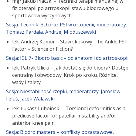
mgr Jakub Placzki – Techniki terapii manualnej w
fizjoterapii po artroskopii stawu biodrowego u
sportowców wyczynowych
Sesja: Techniki 3D oraz PSI w ortopedii, moderatorzy:
Tomasz Pardała, Andrzej Mioduszewski
lek. Andrzej Komor – Staw skokowy: The Ankle PSI
Factor – Science or Fiction?
Sesja: ICL 7- Biodro basic – od anatomii do artroskopii
lek. Patryk Ulicki – Jak dostać się do biodra? Dostęp
centralny i obwodowy. Krok po kroku. Różnice,
wady i zalety
Sesja: Niestabilność rzepki, moderatorzy: Jarosław
Feluś, Jacek Walawski
lek. Łukasz Luboiński – Torsional deformities as a
predictive factor for patellar instability and/or
anterior knee pain
Sesja: Biodro masters – konflikty pozastawowe,