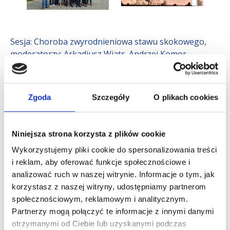
Sesja: Choroba zwyrodnieniowa stawu skokowego,
moderatorzy: Arkadiusz Wiatr, Andrzej Komor
lek. Urszula Zdanowicz – OCD
lek. Andrzej Komor – Protezy stawu skokowego
Zgoda
Szczegóły
O plikach cookies
Sesja: Osteotomie I – HTO/DFO/PFO, moderatorzy:
Łukasz Luboiński, Jerzy Cholewiński
lek. Łukasz Luboiński – Proksimal fibular
Niniejsza strona korzysta z plików cookie
osteotomy – u kogo i jak to działa?
Wykorzystujemy pliki cookie do spersonalizowania treści
lek. Łukasz Luboiński – Dyssekcja anatomiczna –
i reklam, aby oferować funkcje społecznościowe i
HTO
analizować ruch w naszej witrynie. Informacje o tym, jak
Sesja: Łąkotka, moderatorzy: Urszula Zdanowicz,
korzystasz z naszej witryny, udostępniamy partnerom
Sebastian Krupa
społecznościowym, reklamowym i analitycznym.
Partnerzy mogą połączyć te informacje z innymi danymi
lek. Urszula Zdanowicz – Techniki szycia łąkotki
otrzymanymi od Ciebie lub uzyskanymi podczas