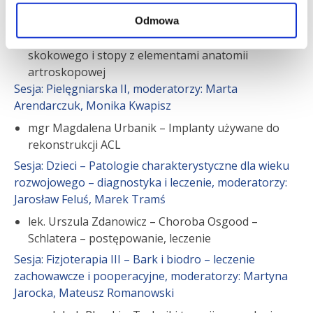
Andrzej Mioduszewski, Katarzyna Herman
Odmowa
lek. Urszula Zdanowicz – Anatomia stawu
skokowego i stopy z elementami anatomii
artroskopowej
Sesja: Pielęgniarska II, moderatorzy: Marta
Arendarczuk, Monika Kwapisz
mgr Magdalena Urbanik – Implanty używane do
rekonstrukcji ACL
Sesja: Dzieci – Patologie charakterystyczne dla wieku
rozwojowego – diagnostyka i leczenie, moderatorzy:
Jarosław Feluś, Marek Tramś
lek. Urszula Zdanowicz – Choroba Osgood –
Schlatera – postępowanie, leczenie
Sesja: Fizjoterapia III – Bark i biodro – leczenie
zachowawcze i pooperacyjne, moderatorzy: Martyna
Jarocka, Mateusz Romanowski