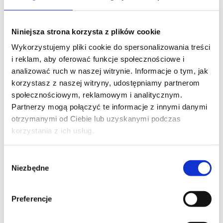
Niniejsza strona korzysta z plików cookie
W nadbałtyckich Rowach zakończyła się kolejna
Wykorzystujemy pliki cookie do spersonalizowania treści
odsłona Pomorskiej Wiosny Ortopedycznej.
i reklam, aby oferować funkcje społecznościowe i
Tegoroczne sympozjum zgromadziło lekarzy
analizować ruch w naszej witrynie. Informacje o tym, jak
ortopedów zainteresowanych problematyką
korzystasz z naszej witryny, udostępniamy partnerom
alloplastyki stawów. Do udziału w spotkaniu
społecznościowym, reklamowym i analitycznym.
zaproszeni zostali wykładowcy z renomowanych
Partnerzy mogą połączyć te informacje z innymi danymi
ośrodków medycznych, w tym także
dr Jacek
otrzymanymi od Ciebie lub uzyskanymi podczas
Laskowski
– specjalista II st. ortopedii i traumatologii,
korzystania z ich usług.
związany z Carolina Medical Center.
Dr Laskowski podzielił się wiedzą zdobytą podczas 10
Wybór
lat owocnych doświadczeń w kapoplastyce stawu
Niezbędne
zgody
biodrowego metodą BHR (link do
FANTOM/BIODRO/KAPOPLASTYKA) (Birmingham Hip
Replacement). Przedstawił także kierunki rozwoju
Preferencje
protezoplastyki stawu kolanowego.
Dr Jacek Laskowski na co dzień konsultuje i operuje