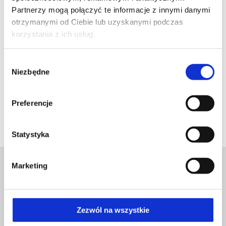
już 3 października! Serdecznie zapraszamy!
Partnerzy mogą połączyć te informacje z innymi danymi
otrzymanymi od Ciebie lub uzyskanymi podczas
Panu doktorowi życzymy owocnej pracy!
korzystania z ich usług.
Wybór
Niezbędne
zgody
Preferencje
Statystyka
Marketing
Zezwól na wszystkie
LUX MED SZPITAL CAROLINA