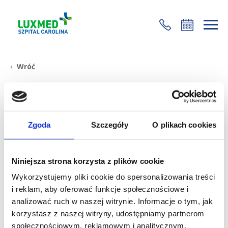
+48 22 35 58 200
Wróć
Nowy lekarz w Carolina Medical
Center
4 września 2017
Zgoda
Szczegóły
O plikach cookies
Grono specjalistów w Carolina Medical Center stale się
powiększa. Obecnie do zespołu dołączył
dr n. med.
Niniejsza strona korzysta z plików cookie
Jarosław Strychar
– specjalista ortopedii i
Wykorzystujemy pliki cookie do spersonalizowania treści
traumatologii narządu ruchu. Jego głównym
i reklam, aby oferować funkcje społecznościowe i
obszarem zainteresowań jest chirurgia ręki.
analizować ruch w naszej witrynie. Informacje o tym, jak
W Carolina Medical Center dr n. med. Jarosław
korzystasz z naszej witryny, udostępniamy partnerom
Strychar będzie przyjmował we wtorki. Pierwsza wizyta
społecznościowym, reklamowym i analitycznym.