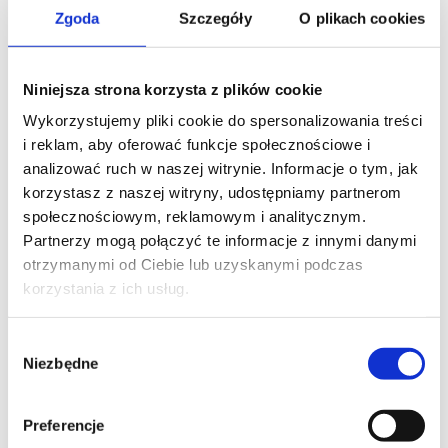
Zgoda
Szczegóły
O plikach cookies
Niniejsza strona korzysta z plików cookie
Wykorzystujemy pliki cookie do spersonalizowania treści
W najnowszym, styczniowym numerze prestiżowego
i reklam, aby oferować funkcje społecznościowe i
czasopisma KSSTA Journal (Knee Surgery, Sports
analizować ruch w naszej witrynie. Informacje o tym, jak
Traumatology, Arthroscopy) ukazał się artykuł
korzystasz z naszej witryny, udostępniamy partnerom
autorstwa Roberta Śmigielskiego, Rolanda Beckera,
społecznościowym, reklamowym i analitycznym.
Urszuli Zdanowicz i Bogdana Ciszka zatytułowany:
Partnerzy mogą połączyć te informacje z innymi danymi
“Medial meniscus anatomy – from basic science to
otrzymanymi od Ciebie lub uzyskanymi podczas
treatment” (Anatomia łąkotki przyśrodkowej – od
korzystania z ich usług.
nauk podstawowych do leczenia).
Praca ta jest kolejnym owocem prac naukowych
Wybór
Niezbędne
prowadzonych w Carolina Medical Center przy
zgody
nieocenionej pomocy
Centrum Edukacji Medycznej
CEMED
.
Preferencje
KSSTA Journal to międzynarodowe,