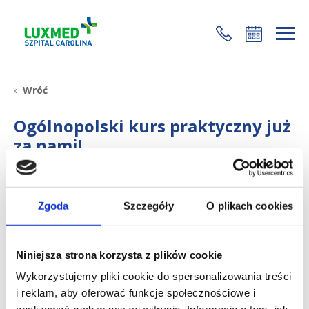
+48 22 35 58 200
Wróć
Ogólnopolski kurs praktyczny już
za nami!
3 lipca 2017
W dniach 23-24.06.2017 odbył się kolejny Ogólnopolski
Zgoda
Szczegóły
O plikach cookies
Kurs Praktyczny dla lekarzy ortopedów. Był on
poświęcony zagadnieniom artroskopii stawu
kolanowego oraz leczenia uszkodzeń łąkotek.
Niniejsza strona korzysta z plików cookie
Kierownikiem merytorycznym kursu była
dr Urszula
Wykorzystujemy pliki cookie do spersonalizowania treści
Zdanowicz
, specjalista ortopedii i traumatologii
i reklam, aby oferować funkcje społecznościowe i
sportowej z CMC, a wśród wykładowców i