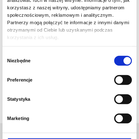
analizować ruch w naszej witrynie. Informacje o tym, jak
instruktorów znaleźli się również:
dr Michał Drwięga,
korzystasz z naszej witryny, udostępniamy partnerom
dr Andrzej Komor, dr Tomasz Szymański, dr
społecznościowym, reklamowym i analitycznym.
Przemysław Rychtik, dr Krzesimir Sieczych, dr
Partnerzy mogą połączyć te informacje z innymi danymi
Beata Ciszkowska-Łysoń, dr Maciej Pasieczny
oraz
otrzymanymi od Ciebie lub uzyskanymi podczas
mgr Magdalena Syrek.
korzystania z ich usług.
Wybór
Niezbędne
zgody
Preferencje
Statystyka
Marketing