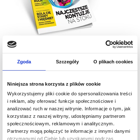
W naszej klinice pojawił się pierwszy numer magazynu
AKTYWNIE PO ZDROWIE. Magazyn powstał
w odpowiedzi na Państwa prośby o porady
Zgoda
Szczegóły
O plikach cookies
specjalistów naszej kliniki na temat popularnych
problemów
ortopedycznych. Pragniemy też przybliżyć Państwu
Niniejsza strona korzysta z plików cookie
pracę naszego szpitala i naszych specjalistów.
Wykorzystujemy pliki cookie do spersonalizowania treści
Chcemy podzielić się wiedzą i doświadczeniem, abyście
i reklam, aby oferować funkcje społecznościowe i
mogli lepiej zadbać o zdrowie i bezpieczeństwo
analizować ruch w naszej witrynie. Informacje o tym, jak
Wasze i Waszych bliskich.
korzystasz z naszej witryny, udostępniamy partnerom
Pierwsze wydanie poświęcone jest głównie sportom
społecznościowym, reklamowym i analitycznym.
zimowym i zawiera praktyczne wskazówki dotyczące
Partnerzy mogą połączyć te informacje z innymi danymi
tego, jak przygotować się do zimowego wyjazdu, by w
otrzymanymi od Ciebie lub uzyskanymi podczas