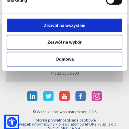
American Journal of Sports Medicine i Journal of
Athletic Training.
Zezwól na wszystkie
Zezwól na wybór
Odmowa
LUX MED SZPITAL CAROLINA
+48 22 35 58 200
© Wszelkie prawa zastrzeżone 2026
Polityka prywatności
Dane osobowe
Obowiązek informacyjny – prawo atomowe
PORY 78 sp. z o.o.
SPORT MEDICA S.A.