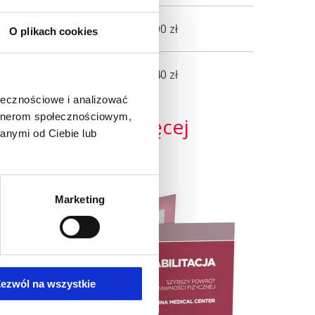
30 min
100 zł
O plikach cookies
45 min
140 zł
ołecznościowe i analizować
artnerom społecznościowym,
i dowiedz się więcej
anymi od Ciebie lub
8 22 35 58 200.
Marketing
ezwól na wszystkie