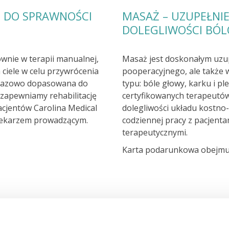
T DO SPRAWNOŚCI
MASAŻ – UZUPEŁNIE
Leczenie bólu
DOLEGLIWOŚCI BÓ
ównie w terapii manualnej,
Masaż jest doskonałym uzu
ciele w celu przywrócenia
pooperacyjnego, ale także 
dorazowo dopasowana do
typu: bóle głowy, karku i p
zapewniamy rehabilitację
certyfikowanych terapeutó
acjentów Carolina Medical
dolegliwości układu kostno
z lekarzem prowadzącym.
codziennej pracy z pacjenta
terapeutycznymi.
Karta podarunkowa obejmu
rehabilitacji.
Masaż