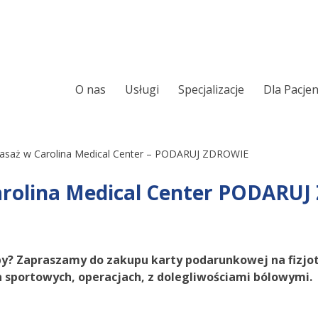
O nas
Usługi
Specjalizacje
Dla Pacje
Ortopeda
Chirurgia ręki
Chirurgia kręgosłupa
Leczenie Chrapani
 Masaż w Carolina Medical Center – PODARUJ ZDROWIE
Sennego
Laryngologia
Carolina Medical Center PODARU
Ortopedia onkolo
Urologia
Laryngologia onk
Chirurgia i urologia dziecięca
Alergologia
oby? Zapraszamy do zakupu karty podarunkowej na fizjot
h sportowych, operacjach, z dolegliwościami bólowymi.
Audiologia
Wkładki ortopedy
Foniatria