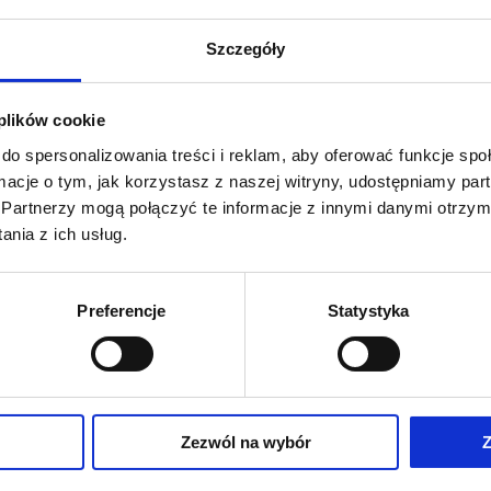
Masaż
Szczegóły
 jeden fizjoterapeuta)
Masaż
 plików cookie
do spersonalizowania treści i reklam, aby oferować funkcje sp
Ceny
ormacje o tym, jak korzystasz z naszej witryny, udostępniamy p
Zadzwoń 
Partnerzy mogą połączyć te informacje z innymi danymi otrzym
+4
nia z ich usług.
140 zł
Preferencje
Statystyka
740 zł
1400 zł
Zezwól na wybór
Z
2 650 zł