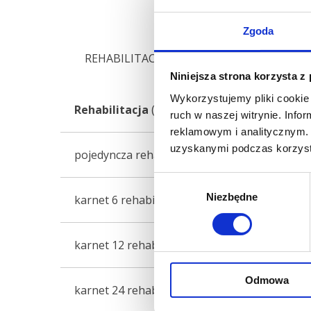
CENY ZAJĘĆ
Zgoda
REHABILITACJA ŁĄCZONA (dwóch pacjentów i
Niniejsza strona korzysta z
Wykorzystujemy pliki cookie 
Rehabilitacja
(60 min)
Rabat
ruch w naszej witrynie. Inf
reklamowym i analitycznym. 
uzyskanymi podczas korzysta
pojedyncza rehabilitacja
–
Wybór
Niezbędne
zgody
karnet 6 rehabilitacji
ponad 10%
karnet 12 rehabilitacji
ponad 15%
Odmowa
karnet 24 rehabilitacji
ponad 20%