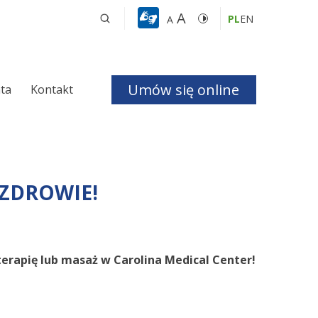
A
PL
EN
A
Umów się online
nta
Kontakt
a i Bezdechu 
J ZDROWIE!
giczna
ologiczna
erapię lub masaż w Carolina Medical Center!
czne