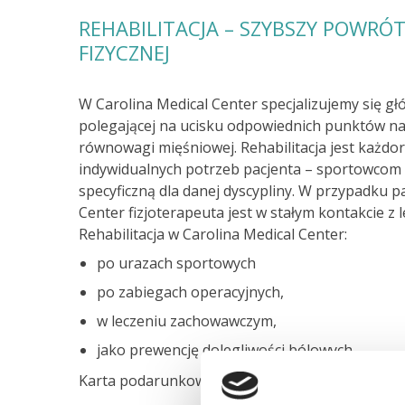
REHABILITACJA – SZYBSZY POWRÓ
FIZYCZNEJ
W Carolina Medical Center specjalizujemy się gł
polegającej na ucisku odpowiednich punktów na 
równowagi mięśniowej. Rehabilitacja jest każ
indywidualnych potrzeb pacjenta – sportowcom 
specyficzną dla danej dyscypliny. W przypadku p
Center fizjoterapeuta jest w stałym kontakcie 
Rehabilitacja w Carolina Medical Center:
po urazach sportowych
po zabiegach operacyjnych,
w leczeniu zachowawczym,
jako prewencję dolegliwości bólowych.
Karta podarunkowa obejmuje minimum 3 godziny 