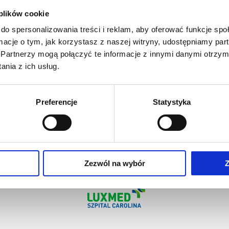
e!
 plików cookie
Leczenie bólu
jej wyniku dochodzi do
do spersonalizowania treści i reklam, aby oferować funkcje sp
y – szkielet staje się kruchy
ormacje o tym, jak korzystasz z naszej witryny, udostępniamy p
Partnerzy mogą połączyć te informacje z innymi danymi otrzym
nia z ich usług.
 u kobieta, ale dotykająca
wo „okradając” szkielet z
iewielki urazu, który dla
Preferencje
Statystyka
, u osoby chorej na
źnego dla zdrowia, a nawet
Zezwól na wybór
Z