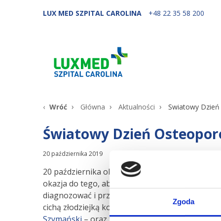
LUX MED SZPITAL CAROLINA
+48 22 35 58 200
Wróć
Główna
Aktualności
Światowy Dzień
Światowy Dzień Osteopor
20 października 2019
20 października obchodzony jest na świecie
Dzi
okazja do tego, aby przypomnieć czym jest, kto j
diagnozować i przede wszystkim jak zapobiegać
Zgoda
cichą złodziejką kości. Nasi lekarze –
dr Urszula
Szymański
– oraz trener przygotowania motor