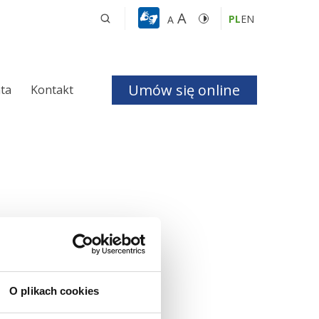
A
PL
EN
A
Umów się online
nta
Kontakt
a i Bezdechu 
giczna
ologiczna
czne
O plikach cookies