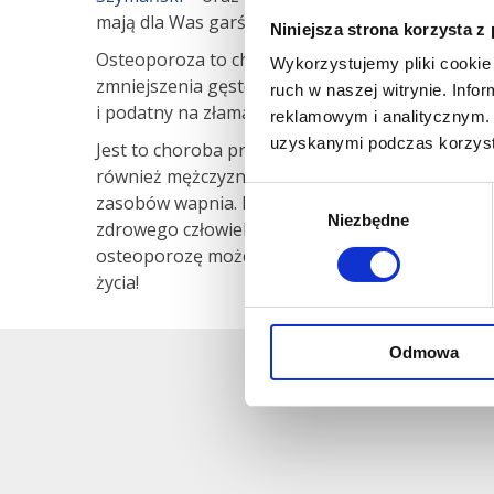
mają dla Was garść cennych informacji. Zobaczci
Niniejsza strona korzysta z
Osteoporoza to choroba metaboliczna kości. W 
Wykorzystujemy pliki cookie 
zmniejszenia gęstości kości i zmiany ich struktur
ruch w naszej witrynie. Inf
i podatny na złamania.
reklamowym i analitycznym. 
uzyskanymi podczas korzysta
Jest to choroba przewlekła, występująca częściej
również mężczyzn. Często rozwija się bezobjawo
Wybór
zasobów wapnia. Efekt? Podatność na złamania. N
Niezbędne
zgody
zdrowego człowieka byłby zupełnie nieszkodliwy
osteoporozę może doprowadzić do złamania gro
życia!
Odmowa