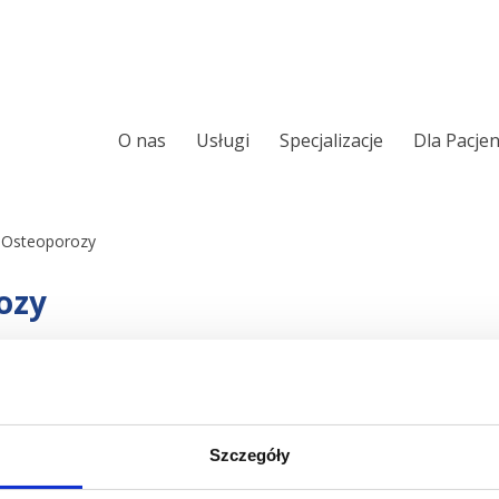
O nas
Usługi
Specjalizacje
Dla Pacje
Ortopeda
Chirurgia ręki
Chirurgia kręgosłupa
Leczenie Chrapani
 Osteoporozy
Sennego
Laryngologia
ozy
Ortopedia onkolo
Urologia
Laryngologia onk
eń Osteoporozy
Chirurgia i urologia dziecięca
. To dobra
Alergologia
est w grupie ryzyka, jak
Audiologia
 tej chorobie, nazywanej
Wkładki ortopedy
Szczegóły
 Zdanowicz
i
dr Tomasz
Foniatria
ycznego –
Dorian Łomża
–