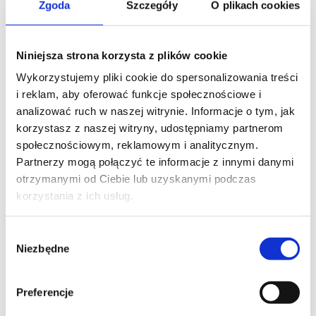
Zgoda
Szczegóły
O plikach cookies
Niniejsza strona korzysta z plików cookie
Wykorzystujemy pliki cookie do spersonalizowania treści
Szukasz pomysłu na oryginalny prezent świąteczny?
i reklam, aby oferować funkcje społecznościowe i
W Carolina Medical Center oferujemy karty
analizować ruch w naszej witrynie. Informacje o tym, jak
podarunkowe dla biegaczy, piłkarzy, narciarzy i
korzystasz z naszej witryny, udostępniamy partnerom
tenisistów. To świetny prezent dla osób aktywnych,
społecznościowym, reklamowym i analitycznym.
które chcą rozwijać się w swoim ulubionym sporcie i
Partnerzy mogą połączyć te informacje z innymi danymi
zmniejszyć ryzyko urazów.
otrzymanymi od Ciebie lub uzyskanymi podczas
Karta podarunkowa upoważnia do wykonania
korzystania z ich usług.
zestawu funkcjonalych badań diagnostycznych,
przygotowanych specjalnie dla amatorów danej
Wybór
dyscypliny sportu. Specjaliści Carolina Medical Center
Niezbędne
zgody
określą, jakie elementy narządu ruchu warto
wzmocnić, aby poprawić swój sportowy potencjał i
zmnimalizować ryzyko problemów
Preferencje
zdrowotnych. Wyniki badań zinterpretuje trener