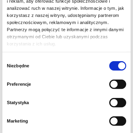
i reklam, aby oferować funkcje społecznościowe i
analizować ruch w naszej witrynie. Informacje o tym, jak
korzystasz z naszej witryny, udostępniamy partnerom
społecznościowym, reklamowym i analitycznym.
Partnerzy mogą połączyć te informacje z innymi danymi
otrzymanymi od Ciebie lub uzyskanymi podczas
Zapraszamy zdrowych chłopców w wieku 16-18 lat
korzystania z ich usług.
oraz chłopców w wieku 16-18 lat z niestabilnością
stawu skokowego, do wzięcia udziału w projekcie
badawczym INPLA
.
Wybór
Niezbędne
zgody
Celem projektu jest jest stworzenie na podstawie
badania klinicznego, badań obrazowych oraz
biomechanicznych modelu zdrowego oraz
Preferencje
niestabilnego stawu skokowego.
Projekt jest dofinansowany ze środków Narodowego
Statystyka
Centrum Badań i Rozwoju w ramach Programu
INNOTECH.
Marketing