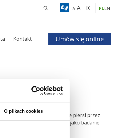
A
PL
EN
A
Umów się online
nta
Kontakt
a i Bezdechu 
giczna
ologiczna
owe.
O plikach cookies
gnostyki uzupełniającej badanie piersi przez
onografia powinna być wykonana jako badanie
czne