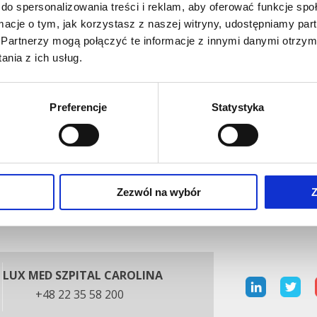
stwardnienia – np. guzki, czy tzw. zaciągnięcie skóry, bol
do spersonalizowania treści i reklam, aby oferować funkcje sp
rodawce lub guzki w dołach pachowych.
Leczenie bólu
ormacje o tym, jak korzystasz z naszej witryny, udostępniamy p
Partnerzy mogą połączyć te informacje z innymi danymi otrzym
 z wieloletnim stażem w Dr n. med. Adam Fangrat ( od 2007
nia z ich usług.
ł Chorób Wewnętrznych, Pulmonologii i Gastroeneterologii).
Preferencje
Statystyka
Zezwól na wybór
Z
LUX MED SZPITAL CAROLINA
+48 22 35 58 200