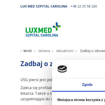
LUX MED SZPITAL CAROLINA
+48 22 35 58 200
Wróć
Główna
Aktualności
Zadbaj o zdrowe 
Zadbaj o zdrowe piersi!
USG piersi jest jednym z najważniejszych bada
Zgoda
Zaleca się profilaktyczne badanie USG piersi raz
lekarza. Także u starszych kobiet, których pier
uzupełniające do mammografii.
Niniejsza strona korzysta z