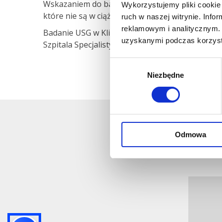
Wskazaniem do badania mogą być różnego rodzaju 
Wykorzystujemy pliki cookie 
które nie są w ciąży ani nie karmią, zmiany w b
ruch w naszej witrynie. Inf
reklamowym i analitycznym. 
Badanie USG w Klinice Optimum wykonuje lekarz
uzyskanymi podczas korzysta
Szpitala Specjalistycznego w Warszawie, Oddzia
Wybór
Niezbędne
zgody
Odmowa