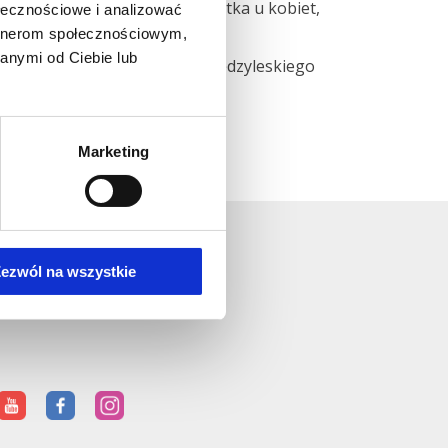
esność, nietypowy wyciek z sutka u kobiet,
ołecznościowe i analizować
artnerom społecznościowym,
anymi od Ciebie lub
 roku Zastępca Ordynatora Międzyleskiego
Marketing
ezwól na wszystkie