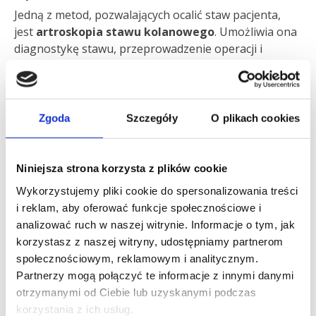
Jedną z metod, pozwalających ocalić staw pacjenta,
jest
artroskopia stawu kolanowego
. Umożliwia ona
diagnostykę stawu, przeprowadzenie operacji i
usunięcie przyczyny bólu.
Zabieg rozpoczyna się od wykonania przez lekarza
dwóch lub trzech niewielkich nacięć na skórze
Zgoda
Szczegóły
O plikach cookies
pacjenta, przez które wprowadza artroskop. Jest to
specjalistyczna kamera z własnym źródłem światła,
dzięki której ortopeda jest w stanie na ekranie
Niniejsza strona korzysta z plików cookie
monitora ocenić w czasie rzeczywistym strukturę
całego stawu tj. łąkotki, chrząstki, staw rzepkowo-
Wykorzystujemy pliki cookie do spersonalizowania treści
udowy, więzadła oraz błonę maziową. Jeżeli istnieje
i reklam, aby oferować funkcje społecznościowe i
taka konieczność, lekarz wprowadza narzędzia
analizować ruch w naszej witrynie. Informacje o tym, jak
chirurgiczne, cieńsze niż obwód ołówka, i
korzystasz z naszej witryny, udostępniamy partnerom
przeprowadza zabieg. W trakcie artroskopii
społecznościowym, reklamowym i analitycznym.
wykonywane są różne procedury, m.in.:
Partnerzy mogą połączyć te informacje z innymi danymi
otrzymanymi od Ciebie lub uzyskanymi podczas
rekonstrukcja więzadeł (np. rekonstrukcja więzadła
korzystania z ich usług.
krzyżowego przedniego, rekonstrukcja