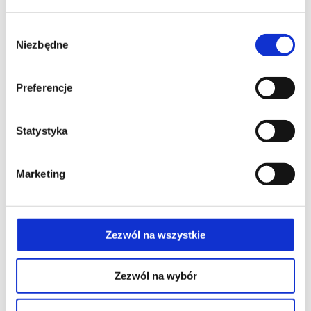
wielowięzadłowa),
Wybór
rekonstrukcja chrząstki,
Niezbędne
zgody
szycie lub naprawa łąkotki (usunięcie
uszkodzonego fragmentu łąkotki),
Preferencje
usunięcie ciał wolnych ze stawu.
Statystyka
lek. Łukasz Luboiński
Specjalista ortopedii i traumatologii
Marketing
narządu ruchu
Jestem Ordynatorem Oddziału Ortopedii i Traumatologii
Zezwól na wszystkie
Narządu Ruchu w Szpitalu Carolina. Specjalizuję się m.in.
w przeszczepach łąkotek, rekonstrukcji chrząstki,
Zezwól na wybór
rekonstrukcjach wielowięzadłowych i osteotomiach w
obrębie stawów kolanowych. Wykonuję także