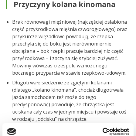
Przyczyny kolana kinomana
Brak równowagi mięśniowej (najczęściej osłabiona
część przyśrodkowa mięśnia czworogłowego) oraz
przykurcze więzadłowe powodują, że rzepka
przechyla się do boku jest nierównomiernie
obciążana – bok rzepki pracuje bardziej niż część
przyśrodkowa – i zaczyna się szybciej zużywać.
Mówimy wówczas o zespole wzmożonego
bocznego przyparcia w stawie rzepkowo-udowym.
Długotrwałe siedzenie ze zgiętymi kolanami
(dlatego „kolano kinomana”, chociaż długotrwała
jazda samochodem też może do tego
predysponować) powoduje, że chrząstka jest
uciskana cały czas w jednym miejscu i powstaje coś
w rodzaju „odcisku” na chrząstce.
Chodzenie na wysokich obcasach sprawia, że
kolana nie są doprostowywane, nie ma więc fazy,