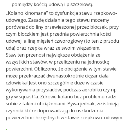
pomiędzy kością udową i piszczelową.
„Kolano kinomana” to dysfunkcja stawu rzepkowo-
udowego. Zasadę działania tego stawu możemy
porównać do liny przewieszonej przez bloczek, przy
czym bloczkiem jest przednia powierzchnia kości
udowej, a liną mięsień czworogłowy (to ten z przodu
uda) oraz rzepka wraz ze swoim więzadłem.
Staw ten przenosi największe obciążenia ze
wszystkich stawów, w przeliczeniu na jednostkę
powierzchni. Obliczono, że obciążenie w tym stawie
może przekraczać dwunastokrotnie ciężar ciała
człowieka! Jest ono szczególnie duże w czasie
wykonywania przysiadów, podczas aerobiku czy np.
gry w squash’a. Zdrowe kolano bez problemu radzi
sobie z takimi obciążeniami. Bywa jednak, że istnieją
czynniki które doprowadzają do uszkodzenia
powierzchni chrzęstnych w stawie rzepkowo-udowym.