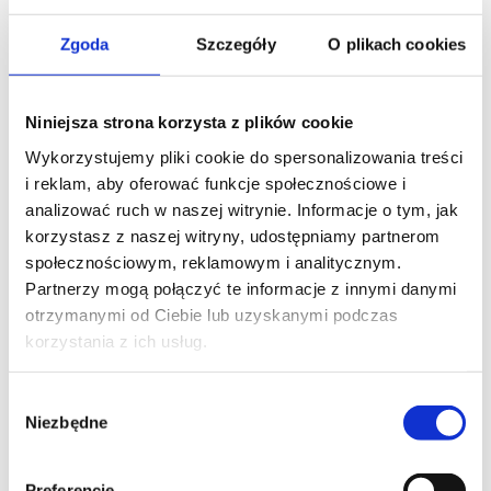
kiedy rzepka nie jest dociskana do kości udowej.
Zgoda
Szczegóły
O plikach cookies
Chrząstka nie jest wówczas odżywiana i smarowana
przez płyn stawowy i dochodzi do uszkodzeń.
Budowa samych kolan (na co w przeciwieństwie do
Niniejsza strona korzysta z plików cookie
innych przyczyn nie mamy większego wpływu) może
Wykorzystujemy pliki cookie do spersonalizowania treści
predysponować do uszkodzeń w stawie rzepkowo-
i reklam, aby oferować funkcje społecznościowe i
udowym. Chodzi tu o boczne ustawienie przyczepu
analizować ruch w naszej witrynie. Informacje o tym, jak
więzadła rzepki na kości piszczelowej, przez co
korzystasz z naszej witryny, udostępniamy partnerom
rzepka jest „ściągana” do boku w czasie
społecznościowym, reklamowym i analitycznym.
normalnego funkcjonowania.
Partnerzy mogą połączyć te informacje z innymi danymi
Kiedy uszkadza się chrząstka jej powierzchnia traci
otrzymanymi od Ciebie lub uzyskanymi podczas
swoją idealną gładkość (można ją porównać do białka
korzystania z ich usług.
jajka ugotowanego na twardo), staje się chropowata,
szorstka. W takiej sytuacji dana osoba odczuwa
Wybór
trzeszczenie, chrobotanie wewnątrz kolana,
Niezbędne
zgody
szczególnie nasilone w czasie wykonywania przysiadu.
Oprócz wydawania nieprzyjemnych odgłosów, kolano
zaczyna boleć, głównie kiedy jest zgięte. Ból pojawia
Preferencje