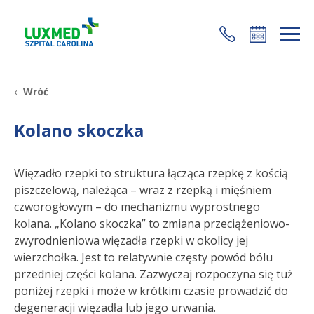
+48 22 35 58 200
Wróć
Kolano skoczka
Więzadło rzepki to struktura łącząca rzepkę z kością
piszczelową, należąca – wraz z rzepką i mięśniem
czworogłowym – do mechanizmu wyprostnego
kolana. „Kolano skoczka” to zmiana przeciążeniowo-
zwyrodnieniowa więzadła rzepki w okolicy jej
wierzchołka. Jest to relatywnie częsty powód bólu
przedniej części kolana. Zazwyczaj rozpoczyna się tuż
poniżej rzepki i może w krótkim czasie prowadzić do
degeneracji więzadła lub jego urwania.