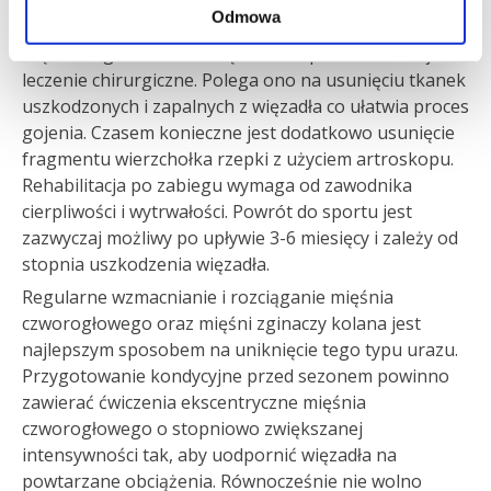
wyprostnego kolana. W przypadkach bólu
Odmowa
przewlekłego, nawracającego lub w przypadku
częściowego zerwania więzadła rzepki konieczne jest
leczenie chirurgiczne. Polega ono na usunięciu tkanek
uszkodzonych i zapalnych z więzadła co ułatwia proces
gojenia. Czasem konieczne jest dodatkowo usunięcie
fragmentu wierzchołka rzepki z użyciem artroskopu.
Rehabilitacja po zabiegu wymaga od zawodnika
cierpliwości i wytrwałości. Powrót do sportu jest
zazwyczaj możliwy po upływie 3-6 miesięcy i zależy od
stopnia uszkodzenia więzadła.
Regularne wzmacnianie i rozciąganie mięśnia
czworogłowego oraz mięśni zginaczy kolana jest
najlepszym sposobem na uniknięcie tego typu urazu.
Przygotowanie kondycyjne przed sezonem powinno
zawierać ćwiczenia ekscentryczne mięśnia
czworogłowego o stopniowo zwiększanej
intensywności tak, aby uodpornić więzadła na
powtarzane obciążenia. Równocześnie nie wolno