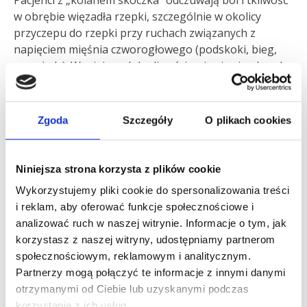
w obrębie więzadła rzepki, szczególnie w okolicy
przyczepu do rzepki przy ruchach związanych z
napięciem mięśnia czworogłowego (podskoki, bieg,
przysiady). W miejscu dolegliwości pojawia się obrzęk,
a w miarę rozwoju choroby występuje osłabienie oraz
zanik mięśnia czworogłowego.
Zaawansowanie choroby można podzielić na cztery
Zgoda
Szczegóły
O plikach cookies
stopnie:
stopień 1 – ból występuje tylko po aktywności
fizycznej,
Niniejsza strona korzysta z plików cookie
stopień 2 – ból pojawia się już w czasie rozgrzewki,
Wykorzystujemy pliki cookie do spersonalizowania treści
następnie znika aby znów powrócić po grze.
i reklam, aby oferować funkcje społecznościowe i
Zawodnik jest w stanie efektywnie trenować i grać,
analizować ruch w naszej witrynie. Informacje o tym, jak
korzystasz z naszej witryny, udostępniamy partnerom
stopień 3 – ból występuje w czasie aktywności
społecznościowym, reklamowym i analitycznym.
fizycznej, co mocno utrudnia efektywność gry,
Partnerzy mogą połączyć te informacje z innymi danymi
stopień 4 – naderwanie więzadła i osłabienie
otrzymanymi od Ciebie lub uzyskanymi podczas
aparatu wyprostnego kolana aż do całkowitego
korzystania z ich usług.