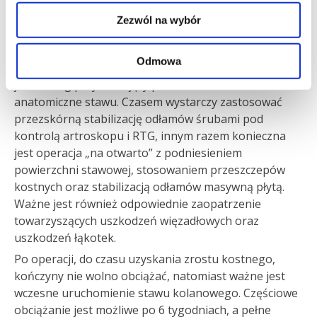
Wszystko zależy od rodzaju złamania, stopnia
Zezwól na wybór
niestabilności oraz towarzyszących uszkodzeń tkanek
miękkich, a o każdym rodzaju postępowania można
Odmowa
wiele napisać. W większości przypadków konieczny
jest zabieg przywracający prawidłowe stosunki
anatomiczne stawu. Czasem wystarczy zastosować
przezskórną stabilizację odłamów śrubami pod
kontrolą artroskopu i RTG, innym razem konieczna
jest operacja „na otwarto” z podniesieniem
powierzchni stawowej, stosowaniem przeszczepów
kostnych oraz stabilizacją odłamów masywną płytą.
Ważne jest również odpowiednie zaopatrzenie
towarzyszących uszkodzeń więzadłowych oraz
uszkodzeń łąkotek.
Po operacji, do czasu uzyskania zrostu kostnego,
kończyny nie wolno obciążać, natomiast ważne jest
wczesne uruchomienie stawu kolanowego. Częściowe
obciążanie jest możliwe po 6 tygodniach, a pełne