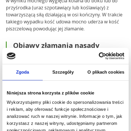
w wyniku mocnego wygięcia kolana do boku lub do
przyśrodka (uraz szpotawiący lub koślawiący) z
towarzyszącą siłą działającą w osi kończyny. W trakcie
takiego wypadku kość udowa mocno uderza w kość
piszczelową powodując jej złamanie.
Objawy złamania nasady
bliższej kości piszczelowej
kolano jest bardzo spuchnięte, a obciążenie nogi
Zgoda
Szczegóły
O plikach cookies
wręcz niemożliwe.
Leczenie złamania nasady
Niniejsza strona korzysta z plików cookie
bliższej kości piszczelowej
Wykorzystujemy pliki cookie do spersonalizowania treści
i reklam, aby oferować funkcje społecznościowe i
analizować ruch w naszej witrynie. Informacje o tym, jak
Lekarz badający kolano po takim urazie powinien
korzystasz z naszej witryny, udostępniamy partnerom
zlokalizować miejsca najbardziej bolesne, ocenić
społecznościowym, reklamowym i analitycznym.