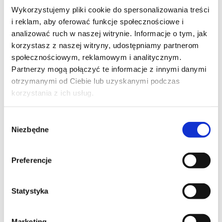
Wykorzystujemy pliki cookie do spersonalizowania treści
i reklam, aby oferować funkcje społecznościowe i
analizować ruch w naszej witrynie. Informacje o tym, jak
Wybierz datę badania
korzystasz z naszej witryny, udostępniamy partnerom
społecznościowym, reklamowym i analitycznym.
Partnerzy mogą połączyć te informacje z innymi danymi
otrzymanymi od Ciebie lub uzyskanymi podczas
Forma wyników badań
korzystania z ich usług.
Wybór
Niezbędne
zgody
Preferencje
Dodaj kolejne badania do odbioru
Statystyka
Marketing