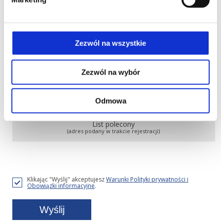
Wybierz formę dostarczenia dokumentacji
medycznej
Zezwól na wszystkie
Osobiście
(w placówce LUX MED Szpital Carolina)
Zezwól na wybór
E-mail
(podany w trakcie rejestracji)
Odmowa
List polecony
(adres podany w trakcie rejestracji)
Klikając "Wyślij" akceptujesz
Warunki Polityki prywatności i
Obowiązki informacyjne
.
Wyślij