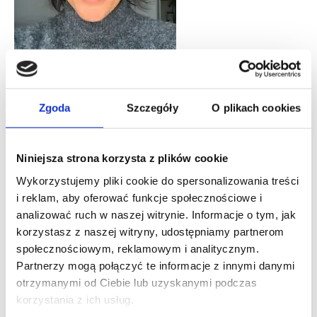
“Z całego serca polecam opiekę ortopedyczną w
Zgoda
Szczegóły
O plikach cookies
Carolina Medical Center. Mam wrażenie, że trafiają do
tego miejsca najtrudniejsze przypadki (ja takim
jestem), gdyż jedynie ten zespół jest w stanie postawić
Niniejsza strona korzysta z plików cookie
człowieka na nogi. Kompleksowe badania – wszystko
w jednym miejscu, opieka nad pacjentem – od
Wykorzystujemy pliki cookie do spersonalizowania treści
pierwszego kontaktu z infolinią, poprzez asystentów,
i reklam, aby oferować funkcje społecznościowe i
lekarzy, rehabilitantów aż po zespół opieki szpitalnej.
analizować ruch w naszej witrynie. Informacje o tym, jak
Wszystko na najwyższym możliwym poziomie. Choć
korzystasz z naszej witryny, udostępniamy partnerom
pobyt w szpitalu nie jest najprzyjemniejszą rzeczą w
społecznościowym, reklamowym i analitycznym.
życiu człowieka, to zespół opiekunów oraz
Partnerzy mogą połączyć te informacje z innymi danymi
pielęgniarek robi wszystko, by ten czas przebiegał
otrzymanymi od Ciebie lub uzyskanymi podczas
bezboleśnie i jak najbardziej komfortowo. Pełna
korzystania z ich usług.