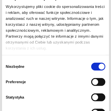
Na szczególne słowa uznania zasługują lekarze w/w
Wykorzystujemy pliki cookie do spersonalizowania treści
placówki medycznej, a w szczególności Pan dr Paweł
i reklam, aby oferować funkcje społecznościowe i
Szwedowicz. Jest to wspaniały lekarz, doskonały
analizować ruch w naszej witrynie. Informacje o tym, jak
fachowiec, który w kontakcie z pacjentem uruchamia
korzystasz z naszej witryny, udostępniamy partnerom
pokłady spokoju i nadziei. Pan doktor wykazuje
społecznościowym, reklamowym i analitycznym.
niespotykaną cierpliwość w relacji z pacjentami. To
Partnerzy mogą połączyć te informacje z innymi danymi
rzadko obecnie spotykana cecha u lekarza.
otrzymanymi od Ciebie lub uzyskanymi podczas
Umiejętnie, fachowo, zrozumiale tłumaczy zawiłości
korzystania z ich usług.
przebiegu operacji. Działa wręcz kojąco na
zdenerwowanego, załamanego pacjenta, przy tym jest
ciepły, kulturalny i bardzo wiarygodny.
Wybór
Niezbędne
zgody
Zapewniam, że każdy chory nabiera ogromnego
zaufania do Pana doktora a poza tym jest głęboko
Preferencje
przekonany, że oddaje swoje zdrowie i życie w
doskonałe fachowe ręce.
Statystyka
Podkreślam, że Pan dr Szwedowicz cieszy się