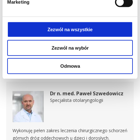
doskonałą opinią wśród pacjentów i wszyscy
Marketing
uważamy, że zasługuje na najwyższe uznanie jako
człowiek i doskonały lekarz.
Zezwól na wszystkie
Z wyrazami szacunku
Zezwól na wybór
Eugenia”
Poznaj naszego specjalistę
Odmowa
Dr n. med. Paweł Szwedowicz
Specjalista otolaryngologii
Wykonuję pełen zakres leczenia chirurgicznego schorzeń
górnych dróg oddechowych u dzieci i dorosłych.