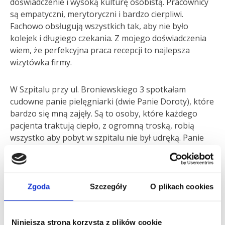
doświadczenie i wysoką kulturę osobistą. Pracownicy
są empatyczni, merytoryczni i bardzo cierpliwi.
Fachowo obsługują wszystkich tak, aby nie było
kolejek i długiego czekania. Z mojego doświadczenia
wiem, że perfekcyjna praca recepcji to najlepsza
wizytówka firmy.
W Szpitalu przy ul. Broniewskiego 3 spotkałam
cudowne panie pielęgniarki (dwie Panie Doroty), które
bardzo się mną zajęły. Są to osoby, które każdego
pacjenta traktują ciepło, z ogromną troską, robią
wszystko aby pobyt w szpitalu nie był udręką. Panie
proponują wodę, lody, poprawiają regulując łóżko, są
pomocne na każdym kroku.
Zgoda
Szczegóły
O plikach cookies
Przyznam, że tak dobrany personel zasługuje na
najwyższą ocenę.
Niniejsza strona korzysta z plików cookie