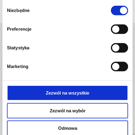
Wybór
Niezbędne
zgody
Preferencje
Statystyka
Marketing
LUX MED SZPITAL CAROLINA
+48 22 35 58 200
Zezwól na wszystkie
Zezwól na wybór
© Wszelkie prawa zastrzeżone 2026
Polityka prywatności
Dane osobowe
Obowiązek informacyjny – prawo atomowe
PORY 78 sp. z o.o.
Odmowa
SPORT MEDICA S.A.