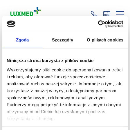
+48 22 35 58 200
Wróć
Zgoda
Szczegóły
O plikach cookies
Zuzanna Matuszewska
Niniejsza strona korzysta z plików cookie
15.06.2021
Warszawa
Wykorzystujemy pliki cookie do spersonalizowania treści
Pani Katarzyna to doskonała profesjonalistka z miłym
i reklam, aby oferować funkcje społecznościowe i
podejściem do pacjenta. Widać pełne zaangażowanie i
analizować ruch w naszej witrynie. Informacje o tym, jak
pasję do pracy, którą wykonuje. Rzetelnie
korzystasz z naszej witryny, udostępniamy partnerom
zdiagnozowała mój problem, dzięki czemu czuję się
społecznościowym, reklamowym i analitycznym.
coraz lepiej. Bardzo miła, sympatyczna i kompetentna
Partnerzy mogą połączyć te informacje z innymi danymi
rehabilitantka. Bez wątpienia Pani Kasia jest jest
otrzymanymi od Ciebie lub uzyskanymi podczas
godna polecenia!
korzystania z ich usług.